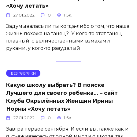
«Хочу летать»
27.01.2022
0
1.5к.
Задумывалась ли ты когда-либо о том, что наша
жизнь похожа на танец? У кого-то этот танец
плавный, с величественными взмахами
руками, у кого-то разудалый
БЕЗ РУБРИКИ
Какую школу выбрать? В поиске
Лучшего для своего ребенка… – сайт
Клуба Окрылённых Женщин Ирины
Норны «Хочу летать»
27.01.2022
0
1.5к.
Завтра первое сентября. И если вы, также как и
я, съеживаетесь от одной мысли о школе, так