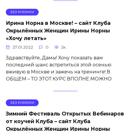
БЕЗ РУБРИКИ
Ирина Норна в Москве! – сайт Клуба
Окрылённых Женщин Ирины Норны
«Хочу летать»
27.01.2022
0
2к.
Здравствуйте, Дамы! Хочу показать вам
последний шанс встретиться этой осенью
вживую в Москве и зажечь на тренинге! В
ОБЩЕМ – ТО ЭТОТ КУРС ВПОЛНЕ МОЖНО
БЕЗ РУБРИКИ
Зимний Фестиваль Открытых Вебинаров
от коучей Клуба – сайт Клуба
Окрылённых Женщин Ирины Норны