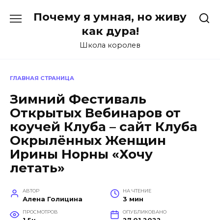
Перейти
Почему я умная, но живу
к
содержанию
как дура!
Школа королев
ГЛАВНАЯ СТРАНИЦА
Зимний Фестиваль
Открытых Вебинаров от
коучей Клуба – сайт Клуба
Окрылённых Женщин
Ирины Норны «Хочу
летать»
АВТОР
НА ЧТЕНИЕ
Алена Голицина
3 мин
ПРОСМОТРОВ
ОПУБЛИКОВАНО