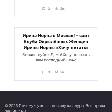
0
2к.
Ирина Норна в Москве! – сайт
Клуба Окрылённых Женщин
Ирины Норны «Хочу летать»
Здравствуйте, Дамы! Хочу показать
вам последний шанс
0
2к.
© 2026 Почему я умная, но живу как дура! Все права
защищены.