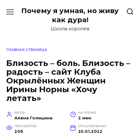
Перейти
Почему я умная, но живу
к
содержанию
как дура!
Школа королев
ГЛАВНАЯ СТРАНИЦА
Близость – боль. Близость –
радость – сайт Клуба
Окрылённых Женщин
Ирины Норны «Хочу
летать»
АВТОР
НА ЧТЕНИЕ
Алена Голицина
2 мин
ПРОСМОТРОВ
ОПУБЛИКОВАНО
206
25.01.2022