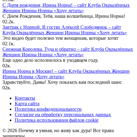
С Днем рождения, Ирина Норна! – сайт Клуба Окрылённых
Женщин Ирины Норны «Хочу летать»
С Днем Рождения, Тебя, наша волшебница, Ирина Норна!
0
2.2к.
Завтрак с Норной. В гостях Алексей Слободянюк – сайт
Клуба Окрылённых Женщин Ирины Норны «Хочу летать»
Это видео будет полезно тем женщинам, которые хотят
0
2.1к.
Снежная Королева. Туда и обратно – сайт Клуба Окрылённых
Женщин Ирины Норны «Хочу летать»
Еще одно дело исполнилось в уходящем году.
0
2к.
Ирина Норна в Москве! – сайт Клуба Окрылённых Женщин
Ирины Норны «Хочу летать»
Здравствуйте, Дамы! Хочу показать вам последний шанс
0
2к.
Контакты
Карта сайта
Политика конфиденциальности
Согласие на обработку персональных данных
Политика использования файлов cookie
© 2026 Почему я умная, но живу как дура! Все права
защищены.