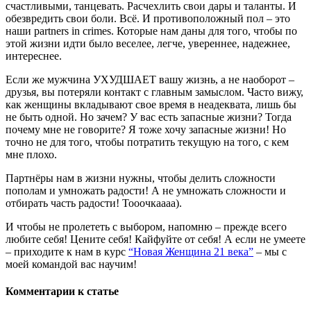
счастливыми, танцевать. Расчехлить свои дары и таланты. И
обезвредить свои боли. Всё. И противоположный пол – это
наши partners in crimes. Которые нам даны для того, чтобы по
этой жизни идти было веселее, легче, увереннее, надежнее,
интереснее.
Если же мужчина УХУДШАЕТ вашу жизнь, а не наоборот –
друзья, вы потеряли контакт с главным замыслом. Часто вижу,
как женщины вкладывают свое время в неадеквата, лишь бы
не быть одной. Но зачем? У вас есть запасные жизни? Тогда
почему мне не говорите? Я тоже хочу запасные жизни! Но
точно не для того, чтобы потратить текущую на того, с кем
мне плохо.
Партнёры нам в жизни нужны, чтобы делить сложности
пополам и умножать радости! А не умножать сложности и
отбирать часть радости! Тооочкаааа).
И чтобы не пролететь с выбором, напомню – прежде всего
любите себя! Цените себя! Кайфуйте от себя! А если не умеете
– приходите к нам в курс
“Новая Женщина 21 века”
– мы с
моей командой вас научим!
Комментарии к статье