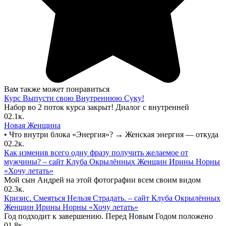
Вам также может понравиться
Курс Выпусти свою Внутреннюю Суку!
Набор во 2 поток курса закрыт! Диалог с внутренней
0
2.1к.
Новая Женщина
• Что внутри блока «Энергия»? → Женская энергия — откуда
0
2.2к.
Как изменив всего одну фразу получить желаемое от
мужчины? – сайт Клуба Окрылённых Женщин Ирины Норны
«Хочу летать»
Мой сын Андрей на этой фотографии всем своим видом
0
2.3к.
Кризис. Смеяться Нельзя Страдать. – сайт Клуба Окрылённых
Женщин Ирины Норны «Хочу летать»
Год подходит к завершению. Перед Новым Годом положено
0
1.8к.