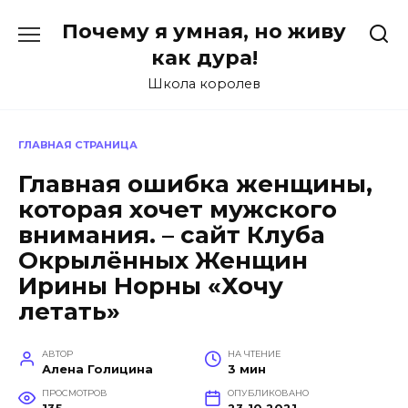
Перейти
Почему я умная, но живу
к
содержанию
как дура!
Школа королев
ГЛАВНАЯ СТРАНИЦА
Главная ошибка женщины,
которая хочет мужского
внимания. – сайт Клуба
Окрылённых Женщин
Ирины Норны «Хочу
летать»
АВТОР
НА ЧТЕНИЕ
Алена Голицина
3 мин
ПРОСМОТРОВ
ОПУБЛИКОВАНО