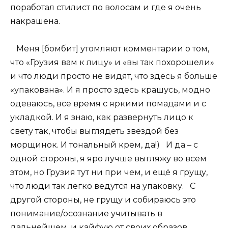
поработал стилист по волосам и где я очень
накрашена.
⠀Меня [бомбит] утомляют комментарии о том,
что «Грузия вам к лицу» и «вы так похорошели»
и что люди просто не видят, что здесь я больше
«упакована». И я просто здесь крашусь, модно
одеваюсь, все время с яркими помадами и с
укладкой. И я знаю, как развернуть лицо к
свету так, чтобы выглядеть звездой без
морщинок. И тональный крем, да!)⠀И да – с
одной стороны, я яро лучше выгляжу во всем
этом, но Грузия тут ни при чем, и ещё я грущу,
что люди так легко ведутся на упаковку.⠀С
другой стороны, не грущу и собираюсь это
понимание/осознание учитывать в
дальнейшем, и кайфую от своих образов,