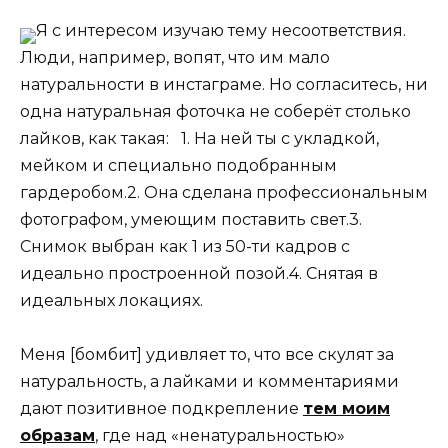
Я с интересом изучаю тему несоответствия.
Люди, например, вопят, что им мало
натуральности в инстаграме. Но согласитесь, ни
одна натуральная фоточка не соберёт столько
лайков, как такая:⠀1. На ней ты с укладкой,
мейком и специально подобранным
гардеробом.2. Она сделана профессиональным
фотографом, умеющим поставить свет.3.
Снимок выбран как 1 из 50-ти кадров с
идеально простроенной позой.4. Снятая в
идеальных локациях.⠀
Меня [бомбит] удивляет то, что все скулят за
натуральность, а лайками и комментариями
дают позитивное подкрепление
тем моим
образам
, где над «ненатуральностью»