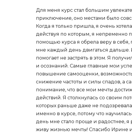
Для меня курс стал большим увлекат
приключение, оно местами было совсе
Когда я только пришла, я очень хотел
действуя по которым, я непременно пр
помощью курса я обрела веру в себя,
мне каждый день двигаться дальше. И 
помогает не застрять в этом. Я получ
и осознаний. Самые главные мои успе
повышение самооценки, возможность 
снижение частоты и силы спадов, а с
понимание, что все мои мечты достиж
действий. Я столкнулась со своим по
которых раньше даже не подозревала,
именно в курсе, потому что научилас
день мне стало проще и радостнее, я р
живу жизнью мечты! Спасибо Ирине и 