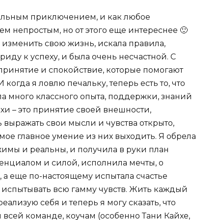
ельным приключением, и как любое
м непростым, но от этого еще интереснее 🙂
а изменить свою жизнь, искала правила,
иду к успеху, и была очень несчастной. С
 принятие и спокойствие, которые помогают
когда я ловлю печальку, теперь есть то, что
ила много классного опыта, поддержки, знаний
хи – это принятие своей внешности,
выражать свои мысли и чувства открыто,
амое главное умение из них выходить. Я обрела
имы и реальны, и получила в руки план
тенциалом и силой, исполнила мечты, о
 а еще по-настоящему испытала счастье
ь испытывать всю гамму чувств. Жить каждый
еализую себя и теперь я могу сказать, что
всей команде, коучам (особенно Тани Кайхе,