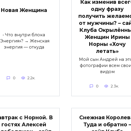
Как изменив всег
одну фразу
Новая Женщина
получить желаем
от мужчины? – са
Клуба Окрылённ
• Что внутри блока
Женщин Ирины
«Энергия»? → Женская
Норны «Хочу
энергия — откуда
летать»
Мой сын Андрей на эт
фотографии всем сво
видом
0
2.2к.
0
2.3к.
автрак с Норной. В
Снежная Королев
гостях Алексей
Туда и обратно 