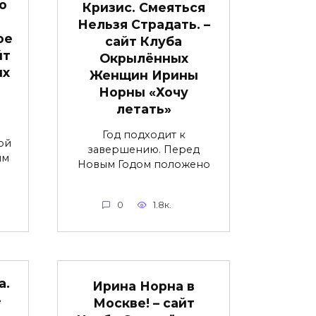
о
Кризис. Смеяться
Нельзя Страдать. –
ое
сайт Клуба
йт
Окрылённых
ых
Женщин Ирины
Норны «Хочу
летать»
Год подходит к
ой
завершению. Перед
им
Новым Годом положено
0
1.8к.
а.
Ирина Норна в
–
Москве! – сайт