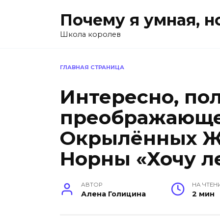
Перейти
Почему я умная, н
к
содержанию
Школа королев
ГЛАВНАЯ СТРАНИЦА
Интересно, по
преображающе!
Окрылённых 
Норны «Хочу л
АВТОР
НА ЧТЕН
Алена Голицина
2 мин