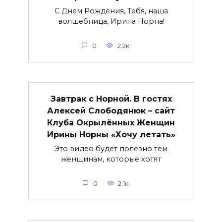
С Днем Рождения, Тебя, наша
волшебница, Ирина Норна!
0
2.2к.
Завтрак с Норной. В гостях
Алексей Слободянюк – сайт
Клуба Окрылённых Женщин
Ирины Норны «Хочу летать»
Это видео будет полезно тем
женщинам, которые хотят
0
2.1к.