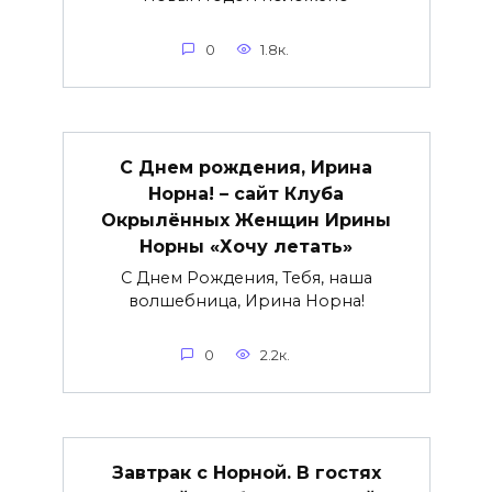
0
1.8к.
С Днем рождения, Ирина
Норна! – сайт Клуба
Окрылённых Женщин Ирины
Норны «Хочу летать»
С Днем Рождения, Тебя, наша
волшебница, Ирина Норна!
0
2.2к.
Завтрак с Норной. В гостях