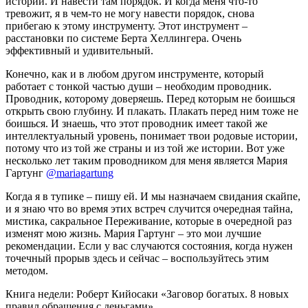
историй. И навести там порядок. И когда меня что-то
тревожит, я в чем-то не могу навести порядок, снова
прибегаю к этому инструменту. Этот инструмент –
расстановки по системе Берта Хеллингера. Очень
эффективный и удивительный.
Конечно, как и в любом другом инструменте, который
работает с тонкой частью души – необходим проводник.
Проводник, которому доверяешь. Перед которым не боишься
открыть свою глубину. И плакать. Плакать перед ним тоже не
боишься. И знаешь, что этот проводник имеет такой же
интеллектуальный уровень, понимает твои родовые истории,
потому что из той же страны и из той же истории. Вот уже
несколько лет таким проводником для меня является Мария
Гартунг
@mariagartung
Когда я в тупике – пишу ей. И мы назначаем свидания скайпе,
и я знаю что во время этих встреч случится очередная тайна,
мистика, сакральное Переживание, которые в очередной раз
изменят мою жизнь. Мария Гартунг – это мои лучшие
рекомендации. Если у вас случаются состояния, когда нужен
точечный прорыв здесь и сейчас – воспользуйтесь этим
методом.
Книга недели: Роберт Кийосаки «Заговор богатых. 8 новых
правил обращения с деньгами»