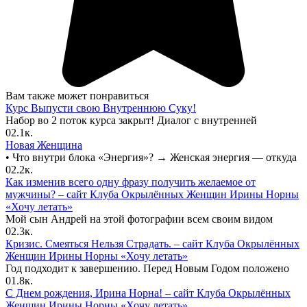
Вам также может понравиться
Курс Выпусти свою Внутреннюю Суку!
Набор во 2 поток курса закрыт! Диалог с внутренней
0
2.1к.
Новая Женщина
• Что внутри блока «Энергия»? → Женская энергия — откуда
0
2.2к.
Как изменив всего одну фразу получить желаемое от
мужчины? – сайт Клуба Окрылённых Женщин Ирины Норны
«Хочу летать»
Мой сын Андрей на этой фотографии всем своим видом
0
2.3к.
Кризис. Смеяться Нельзя Страдать. – сайт Клуба Окрылённых
Женщин Ирины Норны «Хочу летать»
Год подходит к завершению. Перед Новым Годом положено
0
1.8к.
С Днем рождения, Ирина Норна! – сайт Клуба Окрылённых
Женщин Ирины Норны «Хочу летать»