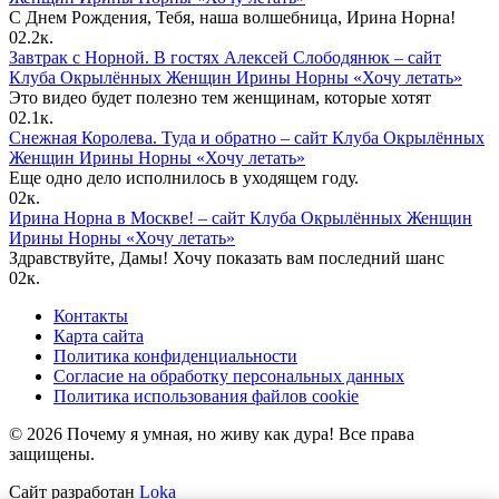
С Днем Рождения, Тебя, наша волшебница, Ирина Норна!
0
2.2к.
Завтрак с Норной. В гостях Алексей Слободянюк – сайт
Клуба Окрылённых Женщин Ирины Норны «Хочу летать»
Это видео будет полезно тем женщинам, которые хотят
0
2.1к.
Снежная Королева. Туда и обратно – сайт Клуба Окрылённых
Женщин Ирины Норны «Хочу летать»
Еще одно дело исполнилось в уходящем году.
0
2к.
Ирина Норна в Москве! – сайт Клуба Окрылённых Женщин
Ирины Норны «Хочу летать»
Здравствуйте, Дамы! Хочу показать вам последний шанс
0
2к.
Контакты
Карта сайта
Политика конфиденциальности
Согласие на обработку персональных данных
Политика использования файлов cookie
© 2026 Почему я умная, но живу как дура! Все права
защищены.
Сайт разработан
Loka