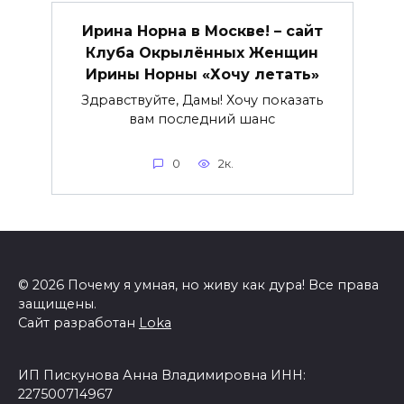
Ирина Норна в Москве! – сайт
Клуба Окрылённых Женщин
Ирины Норны «Хочу летать»
Здравствуйте, Дамы! Хочу показать
вам последний шанс
0
2к.
© 2026 Почему я умная, но живу как дура! Все права
защищены.
Сайт разработан
Loka
ИП Пискунова Анна Владимировна ИНН:
227500714967