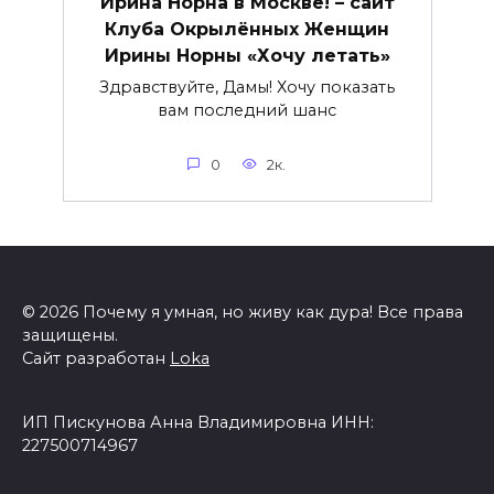
Ирина Норна в Москве! – сайт
Клуба Окрылённых Женщин
Ирины Норны «Хочу летать»
Здравствуйте, Дамы! Хочу показать
вам последний шанс
0
2к.
© 2026 Почему я умная, но живу как дура! Все права
защищены.
Сайт разработан
Loka
ИП Пискунова Анна Владимировна ИНН:
227500714967