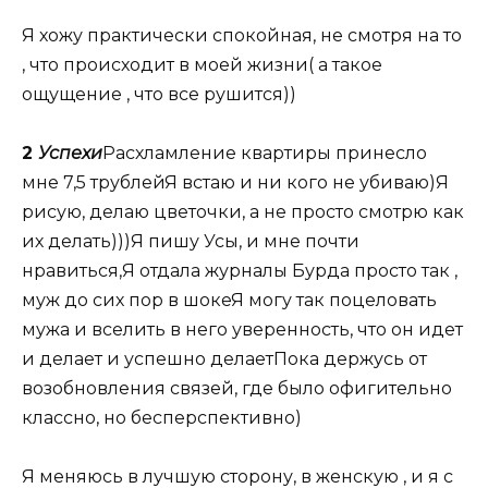
Я хожу практически спокойная, не смотря на то
, что происходит в моей жизни( а такое
ощущение , что все рушится))
2
Успехи
Расхламление квартиры принесло
мне 7,5 трублейЯ встаю и ни кого не убиваю)Я
рисую, делаю цветочки, а не просто смотрю как
их делать)))Я пишу Усы, и мне почти
нравиться,Я отдала журналы Бурда просто так ,
муж до сих пор в шокеЯ могу так поцеловать
мужа и вселить в него уверенность, что он идет
и делает и успешно делаетПока держусь от
возобновления связей, где было офигительно
классно, но бесперспективно)
Я меняюсь в лучшую сторону, в женскую , и я с