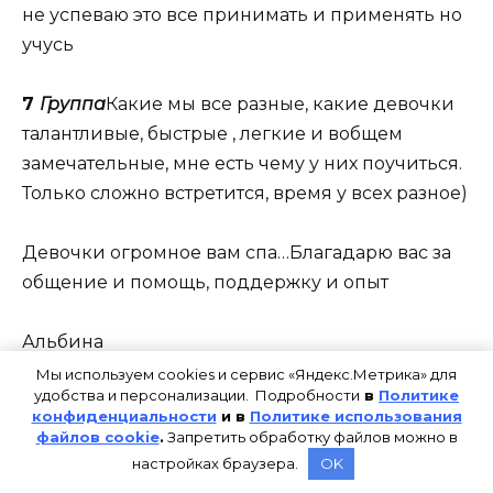
не успеваю это все принимать и применять но
учусь
7
Группа
Какие мы все разные, какие девочки
талантливые, быстрые , легкие и вобщем
замечательные, мне есть чему у них поучиться.
Только сложно встретится, время у всех разное)
Девочки огромное вам спа…Благадарю вас за
общение и помощь, поддержку и опыт
Альбина
Мы используем cookies и сервис «Яндекс.Метрика» для
удобства и персонализации. Подробности
в
Политике
***********************************
конфиденциальности
и в
Политике использования
файлов cookie
.
Запретить обработку файлов можно в
Итоги по первому блоку –
бытовая
настройках браузера.
OK
техника
странно стала работать, компьютер,