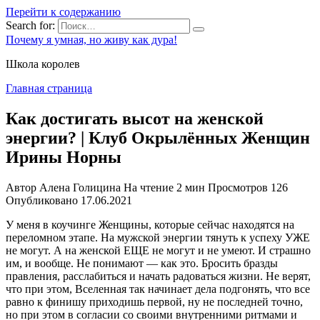
Перейти к содержанию
Search for:
Почему я умная, но живу как дура!
Школа королев
Главная страница
Как достигать высот на женской
энергии? | Клуб Окрылённых Женщин
Ирины Норны
Автор
Алена Голицина
На чтение
2 мин
Просмотров
126
Опубликовано
17.06.2021
У меня в коучинге Женщины, которые сейчас находятся на
переломном этапе. На мужской энергии тянуть к успеху УЖЕ
не могут. А на женской ЕЩЕ не могут и не умеют. И страшно
им, и вообще. Не понимают — как это. Бросить бразды
правления, расслабиться и начать радоваться жизни. Не верят,
что при этом, Вселенная так начинает дела подгонять, что все
равно к финишу приходишь первой, ну не последней точно,
но при этом в согласии со своими внутренними ритмами и