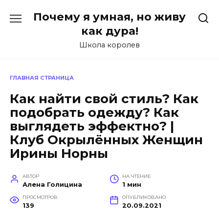
Перейти
Почему я умная, но живу
к
содержанию
как дура!
Школа королев
ГЛАВНАЯ СТРАНИЦА
Как найти свой стиль? Как
подобрать одежду? Как
выглядеть эффектно? |
Клуб Окрылённых Женщин
Ирины Норны
АВТОР
НА ЧТЕНИЕ
Алена Голицина
1 мин
ПРОСМОТРОВ
ОПУБЛИКОВАНО
139
20.09.2021