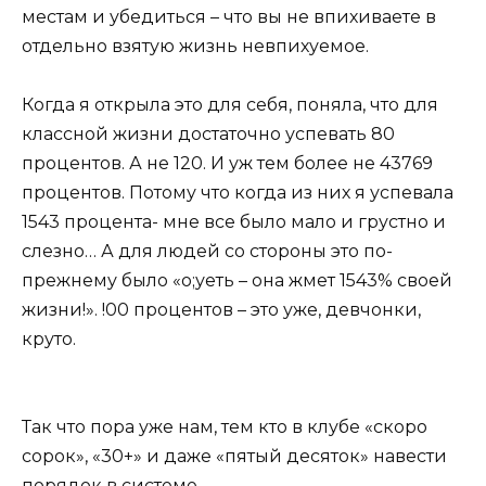
местам и убедиться – что вы не впихиваете в
отдельно взятую жизнь невпихуемое.
Когда я открыла это для себя, поняла, что для
классной жизни достаточно успевать 80
процентов. А не 120. И уж тем более не 43769
процентов. Потому что когда из них я успевала
1543 процента- мне все было мало и грустно и
слезно… А для людей со стороны это по-
прежнему было «о;уеть – она жмет 1543% своей
жизни!». !00 процентов – это уже, девчонки,
круто.
Так что пора уже нам, тем кто в клубе «скоро
сорок», «30+» и даже «пятый десяток» навести
порядок в системе.