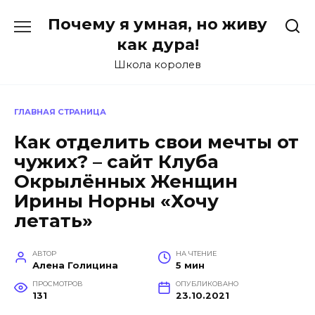
Перейти
Почему я умная, но живу
к
содержанию
как дура!
Школа королев
ГЛАВНАЯ СТРАНИЦА
Как отделить свои мечты от
чужих? – сайт Клуба
Окрылённых Женщин
Ирины Норны «Хочу
летать»
АВТОР
НА ЧТЕНИЕ
Алена Голицина
5 мин
ПРОСМОТРОВ
ОПУБЛИКОВАНО
131
23.10.2021