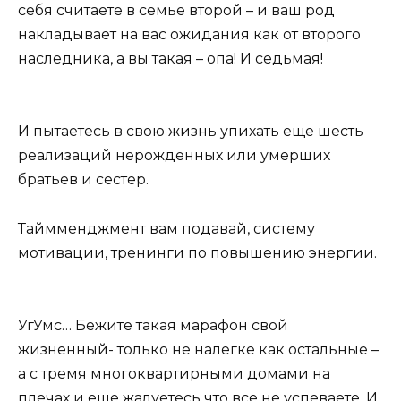
себя считаете в семье второй – и ваш род
накладывает на вас ожидания как от второго
наследника, а вы такая – опа! И седьмая!
И пытаетесь в свою жизнь упихать еще шесть
реализаций нерожденных или умерших
братьев и сестер.
Таймменджмент вам подавай, систему
мотивации, тренинги по повышению энергии.
УгУмс… Бежите такая марафон свой
жизненный- только не налегке как остальные –
а с тремя многоквартирными домами на
плечах и еще жалуетесь что все не успеваете. И