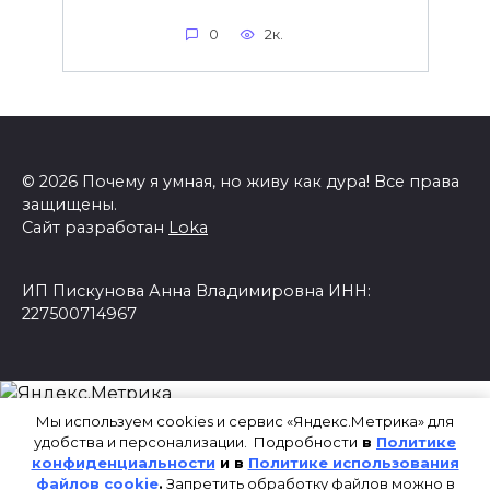
0
2к.
© 2026 Почему я умная, но живу как дура! Все права
защищены.
Сайт разработан
Loka
ИП Пискунова Анна Владимировна ИНН:
227500714967
Мы используем cookies и сервис «Яндекс.Метрика» для
удобства и персонализации. Подробности
в
Политике
конфиденциальности
и в
Политике использования
файлов cookie
.
Запретить обработку файлов можно в