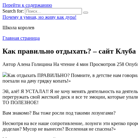
Перейти к содержанию
Search for:
Почему я умная, но живу как дура!
Школа королев
Главная страница
Как правильно отдыхать? – сайт Клу
Автор
Алена Голицина
На чтение
4 мин
Просмотров
258
Опуб
Как отдыхать ПРАВИЛЬНО? Помните, в детстве нам говорили:
поехали на дачу грядку копать!»
Эй, алё! Я УСТАЛА!! Я не хочу менять деятельность на деятел
перегружать свой жесткий диск и все те эмоции, которые упали
ТО ПОЛЕЗНОЕ!
Вам знакомо? Вы тоже росли под такими лозунгами?
Несмотря на все наше сопротивление, лозунги эти крепко прор
доделан? Мусор не вынесен? Вселенная не спасена?»