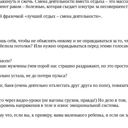
выкинуть и сжечь. Смена деятельности вместо отдыха – это мас
олеют раком – болезнью, которая съедает изнутри за несовершен
ой фразочкой «лучший отдых – смена деятельности».
ишь себя, чтобы не объяснять никому и не оправдываться за то, 
обелила потолки? Или нужно оправдываться перед этими голосами 
пасен?
и мужчины (чем порой нас страшно раздражают, но это просто за
ильно устала, не до потери пульса?
 баня (очень деятельно отхлестать друг друга по попе), повязат
ого через видео-уроки (не вагоны грузим, правда!) Но дело в
 уровень напряжения в теле и износ эмоциональной системы.
то, если вы, к примеру, мама маленького ребенка, и если он зав