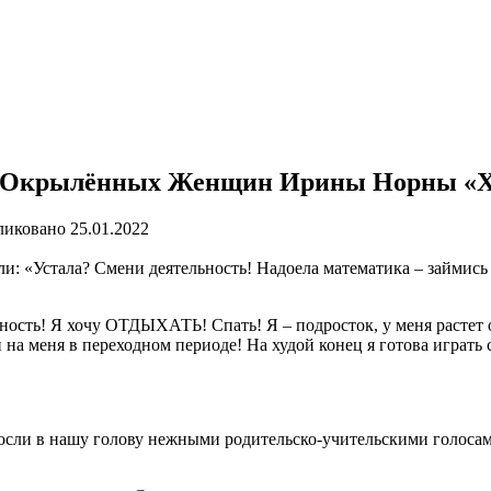
ба Окрылённых Женщин Ирины Норны «Х
ликовано
25.01.2022
 «Устала? Смени деятельность! Надоела математика – займись 
ьность! Я хочу ОТДЫХАТЬ! Спать! Я – подросток, у меня растет 
 на меня в переходном периоде! На худой конец я готова играть 
осли в нашу голову нежными родительско-учительскими голосами