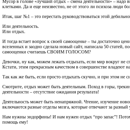
Мусор в голове «лучший отдых – смена деятельности» – надо 
клетками. Да и еще неизвестно, не от этого ли психоза люди б
Итак, шаг №1 – это перестать руководствоваться этой дебильн
Или деятельность.
Или отдых.
И тогда встает вопрос к своей самооценке – ты достаточно цен
вселенных и заодно сделала новый сайт, написала 50 статей, п
самооценки считаешь СВОИМ ГОЛОСОМ?
Девочки, ну как, можем лежать отдыхать, если мир вокруг не с
Кстати, этим прекрасным качеством в совершенстве владеют наш
Так как же быть, если просто отдыхать скучно, и при этом не с
Смотрите, отдых может быть деятельным. Поход в горы, трекинг,
деятельности – отсутствие ожидания результата!
Деятельность может быть ненапряжной. Чтение, изучение нов
включаются разные отделы мозга, которые отвечают за разный
Нам нужны эндорфины! И нам нужен отдых “про запас”! Потому ч
помощь ему!