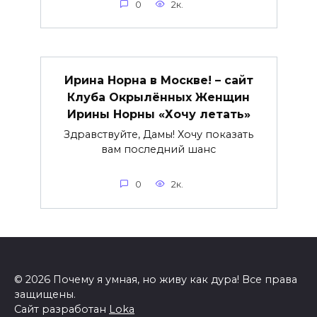
0
2к.
Ирина Норна в Москве! – сайт
Клуба Окрылённых Женщин
Ирины Норны «Хочу летать»
Здравствуйте, Дамы! Хочу показать
вам последний шанс
0
2к.
© 2026 Почему я умная, но живу как дура! Все права
защищены.
Сайт разработан
Loka