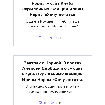
Норна! – сайт Клуба
Окрылённых Женщин Ирины
Норны «Хочу летать»
С Днем Рождения, Тебя, наша
волшебница, Ирина Норна!
0
2.2к.
Завтрак с Норной. В гостях
Алексей Слободянюк – сайт
Клуба Окрылённых Женщин
Ирины Норны «Хочу летать»
Это видео будет полезно тем
женщинам, которые хотят
0
2.1к.