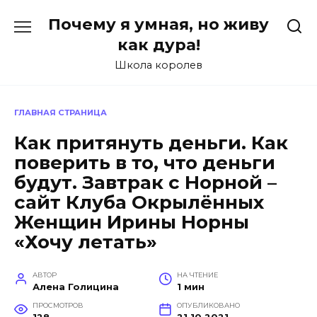
Перейти
Почему я умная, но живу
к
содержанию
как дура!
Школа королев
ГЛАВНАЯ СТРАНИЦА
Как притянуть деньги. Как
поверить в то, что деньги
будут. Завтрак с Норной –
сайт Клуба Окрылённых
Женщин Ирины Норны
«Хочу летать»
АВТОР
НА ЧТЕНИЕ
Алена Голицина
1 мин
ПРОСМОТРОВ
ОПУБЛИКОВАНО