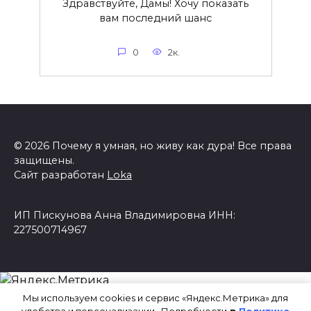
Здравствуйте, Дамы! Хочу показать
вам последний шанс
0
2к.
© 2026 Почему я умная, но живу как дура! Все права
защищены.
Сайт разработан
Loka
ИП Пискунова Анна Владимировна ИНН:
227500714967
Мы используем cookies и сервис «Яндекс.Метрика» для
удобства и персонализации. Подробности
в
Политике