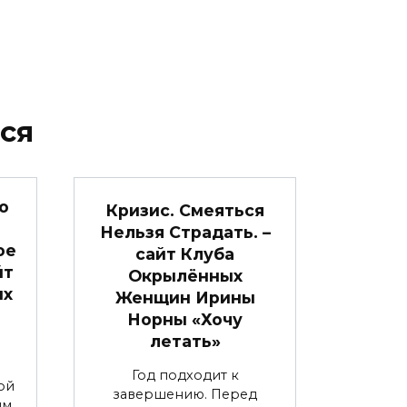
ся
о
Кризис. Смеяться
Нельзя Страдать. –
ое
сайт Клуба
йт
Окрылённых
ых
Женщин Ирины
Норны «Хочу
летать»
Год подходит к
ой
завершению. Перед
им