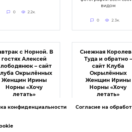
видом
0
2.2к.
0
2.3к.
автрак с Норной. В
Снежная Королев
гостях Алексей
Туда и обратно 
лободянюк – сайт
сайт Клуба
луба Окрылённых
Окрылённых
Женщин Ирины
Женщин Ирины
Норны «Хочу
Норны «Хочу
летать»
летать»
то видео будет полезно
Еще одно дело
ка конфиденциальности
Согласие на обрабо
ем женщинам, которые
исполнилось в уходящ
хотят
году.
ookie
0
2.1к.
0
2к.