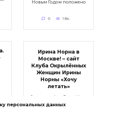
Новым Годом положено
0
1.8к.
а.
Ирина Норна в
–
Москве! – сайт
Клуба Окрылённых
Женщин Ирины
Норны «Хочу
летать»
Здравствуйте, Дамы! Хочу
показать вам последний
тку персональных данных
ем
шанс
0
2к.