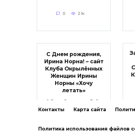
0
2.1к.
З
С Днем рождения,
Ирина Норна! – сайт
С
Клуба Окрылённых
К
Женщин Ирины
Норны «Хочу
летать»
С Днем Рождения, Тебя,
Э
наша волшебница, Ирина
Контакты
Карта сайта
Полити
т
Норна!
Политика использования файлов c
0
2.2к.