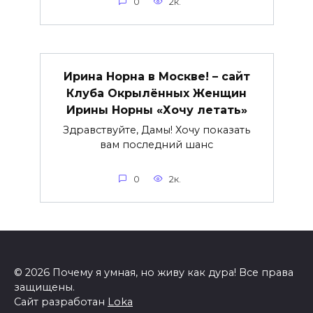
0
2к.
Ирина Норна в Москве! – сайт
Клуба Окрылённых Женщин
Ирины Норны «Хочу летать»
Здравствуйте, Дамы! Хочу показать
вам последний шанс
0
2к.
© 2026 Почему я умная, но живу как дура! Все права
защищены.
Сайт разработан
Loka