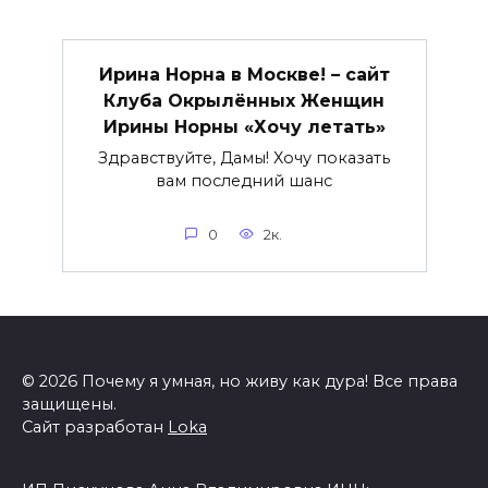
Ирина Норна в Москве! – сайт
Клуба Окрылённых Женщин
Ирины Норны «Хочу летать»
Здравствуйте, Дамы! Хочу показать
вам последний шанс
0
2к.
© 2026 Почему я умная, но живу как дура! Все права
защищены.
Сайт разработан
Loka