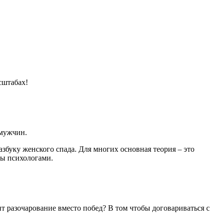
сштабах!
 мужчин.
 азбуку женского спада. Для многих основная теория – это
ны психологами.
ит разочарование вместо побед? В том чтобы договариваться с