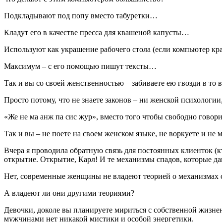
Подкладывают под попу вместо табуретки…
Кладут его в качестве пресса для квашеной капусты…
Используют как украшение рабочего стола (если компьютер к
Максимум – с его помощью пишут тексты…
Так и вы со своей женственностью – забиваете ею гвозди в то 
Просто потому, что не знаете законов – ни женской психологии
«Же не ма анж па сис жур», вместо того чтобы свободно говори
Так и вы – не поете на своем женском языке, не воркуете и н
Вчера я проводила обратную связь для постоянных клиенток (кто
открытие. Открытие, Карл! И те механизмы спадов, которые д
Нет, современные женщины не владеют теорией о механизмах 
А владеют ли они другими теориями?
Девочки, доколе вы планируете мириться с собственной жизнен
мужчинами нет никакой мистики и особой энергетики.