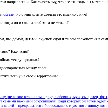
 этом направлении. Как сказать ему, что все эти годы вы мечтали 
мя
оргазм
, но очень хотите сделать это именно с ним!
е, когда он и слышать об этом не желает?
том, им, домом, детьми, вкусной едой и тылом спокойствия в семь
?
невно? Ежечасно?
 войнах международных?
, договариваться между собой…
устить войну на своей территории?
у (не важно кто он вам – друг, любовник, муж, сын, отец, брат, 
нут самыми важными сокровищами, ради которых он готов будет м
и вашей – превращаться в бооооольшого и уютного мишку, котор