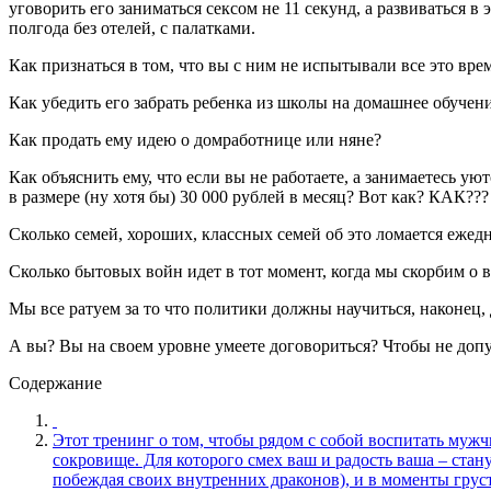
уговорить его заниматься сексом не 11 секунд, а развиваться в
полгода без отелей, с палатками.
Как признаться в том, что вы с ним не испытывали все это вре
Как убедить его забрать ребенка из школы на домашнее обучени
Как продать ему идею о домработнице или няне?
Как объяснить ему, что если вы не работаете, а занимаетесь ую
в размере (ну хотя бы) 30 000 рублей в месяц? Вот как? КАК??
Сколько семей, хороших, классных семей об это ломается ежед
Сколько бытовых войн идет в тот момент, когда мы скорбим о
Мы все ратуем за то что политики должны научиться, наконец
А вы? Вы на своем уровне умеете договориться? Чтобы не доп
Содержание
Этот тренинг о том, чтобы рядом с собой воспитать мужчин
сокровище. Для которого смех ваш и радость ваша – ста
побеждая своих внутренних драконов), и в моменты груст