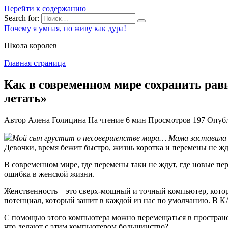
Перейти к содержанию
Search for:
Почему я умная, но живу как дура!
Школа королев
Главная страница
Как в современном мире сохранить р
летать»
Автор
Алена Голицина
На чтение
6 мин
Просмотров
197
Опуб
Мой сын грустит о несовершенстве мира… Мама заставила 
Девочки, время бежит быстро, жизнь коротка и перемены не жд
В современном мире, где перемены таки не ждут, где новые пе
ошибка в женской жизни.
Женственность – это сверх-мощный и точный компьютер, кото
потенциал, который зашит в каждой из нас по умолчанию. В
С помощью этого компьютера можно перемещаться в пространст
что делают с этим компьютером большинство?