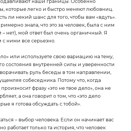
родавливают наши границы. Особенно
, которые легко и быстро меняют любовниц.
ть ли некий шанс для того, чтобы вам «вдуть».
римерно знала, что это за человек, была с ним
 – нет), мой ответ был очень органичный. Я
и с ними все серьезно.
 дело» или используете свою вариацию на тему,
ого состояния внутренней силы и уверенности
оворачивать руль беседы в том направлении,
 ущемляя собеседника. Потому что, когда
произносит фразу «это не твое дело», она не
бляет, а она говорит о том, что «это дело
рые я готова обсуждать с тобой».
ться – выбор человека. Если он начинает вас
но работает только та история, что человек