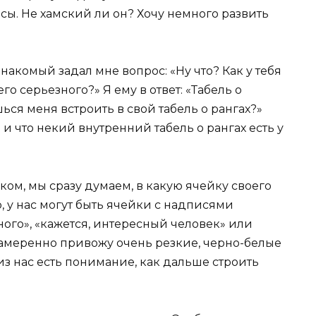
ы. Не хамский ли он? Хочу немного развить
накомый задал мне вопрос: «Ну что? Как у тебя
 серьезного?» Я ему в ответ: «Табель о
шься меня встроить в свой табель о рангах?»
 и что некий внутренний табель о рангах есть у
ом, мы сразу думаем, в какую ячейку своего
р, у нас могут быть ячейки с надписями
ного», «кажется, интересный человек» или
намеренно привожу очень резкие, черно-белые
из нас есть понимание, как дальше строить