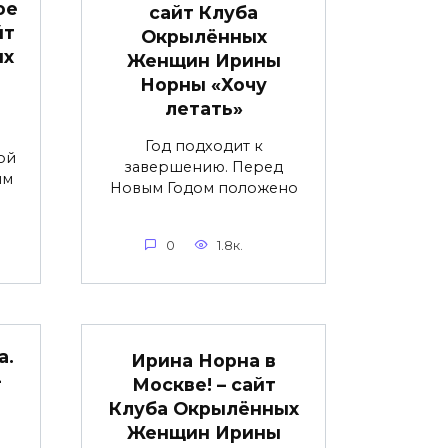
ое
сайт Клуба
йт
Окрылённых
ых
Женщин Ирины
Норны «Хочу
летать»
Год подходит к
ой
завершению. Перед
им
Новым Годом положено
0
1.8к.
а.
Ирина Норна в
–
Москве! – сайт
Клуба Окрылённых
Женщин Ирины