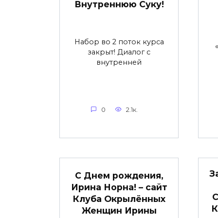
Внутреннюю Суку!
Набор во 2 поток курса
закрыт! Диалог с
внутренней
0
2.1к.
З
С Днем рождения,
Ирина Норна! – сайт
С
Клуба Окрылённых
К
Женщин Ирины