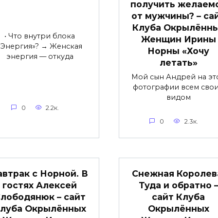
получить желаем
от мужчины? – са
Клуба Окрылённ
• Что внутри блока
Женщин Ирины
«Энергия»? → Женская
Норны «Хочу
энергия — откуда
летать»
Мой сын Андрей на эт
фотографии всем сво
видом
0
2.2к.
0
2.3к.
автрак с Норной. В
Снежная Королев
гостях Алексей
Туда и обратно 
лободянюк – сайт
сайт Клуба
луба Окрылённых
Окрылённых