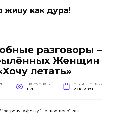
о живу как дура!
добные разговоры –
крылённых Женщин
Хочу летать»
ИЕ
ПРОСМОТРОВ
ОПУБЛИКОВАНО
159
21.10.2021
й”
затронула фразу “Не твое дело” как