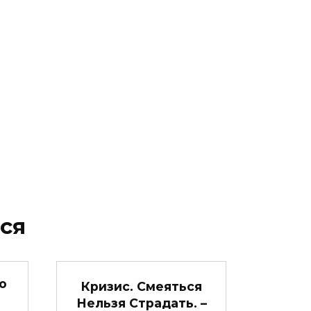
ся
о
Кризис. Смеяться
Нельзя Страдать. –