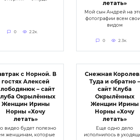
летать»
Мой сын Андрей на эт
фотографии всем сво
видом
0
2.2к.
0
2.3к.
автрак с Норной. В
Снежная Королев
гостях Алексей
Туда и обратно 
лободянюк – сайт
сайт Клуба
луба Окрылённых
Окрылённых
Женщин Ирины
Женщин Ирины
Норны «Хочу
Норны «Хочу
летать»
летать»
то видео будет полезно
Еще одно дело
ем женщинам, которые
исполнилось в уходящ