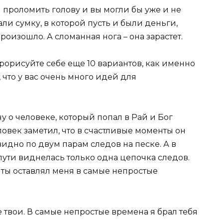
и проломить голову и вы могли бы уже и не
вали сумку, в которой пусть и были деньги,
роизошло. А сломанная нога – она зарастет.
прорисуйте себе еще 10 вариантов, как именно
 что у вас очень много идей для
 о человеке, который попал в Рай и Бог
ловек заметил, что в счастливые моменты он
видно по двум парам следов на песке. А в
ути виднелась только одна цепочка следов.
 ты оставлял меня в самые непростые
Не твои. В самые непростые времена я брал тебя