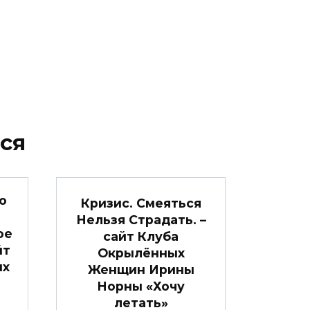
ся
о
Кризис. Смеяться
Нельзя Страдать. –
ое
сайт Клуба
йт
Окрылённых
ых
Женщин Ирины
Норны «Хочу
летать»