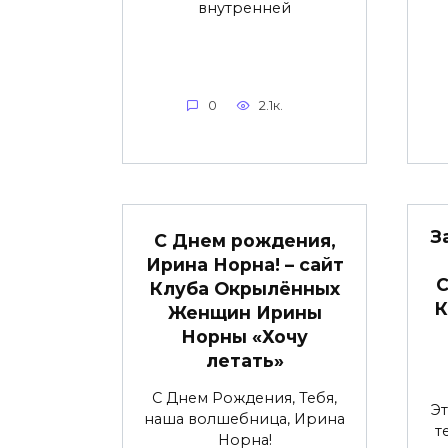
внутренней
0
2.1к.
З
С Днем рождения,
Ирина Норна! – сайт
С
Клуба Окрылённых
К
Женщин Ирины
Норны «Хочу
летать»
С Днем Рождения, Тебя,
Э
наша волшебница, Ирина
т
Норна!