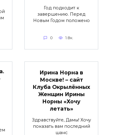
Год подходит к
ой
завершению. Перед
им
Новым Годом положено
0
1.8к.
а.
Ирина Норна в
–
Москве! – сайт
Клуба Окрылённых
Женщин Ирины
Норны «Хочу
летать»
Здравствуйте, Дамы! Хочу
показать вам последний
ем
шанс