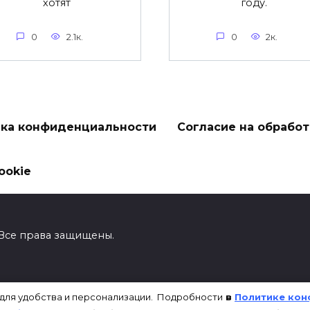
хотят
году.
0
2.1к.
0
2к.
ка конфиденциальности
Согласие на обрабо
ookie
! Все права защищены.
227500714967
 для удобства и персонализации. Подробности
в
Политике кон