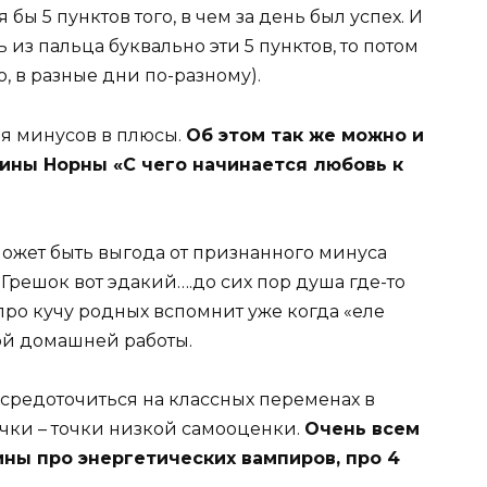
бы 5 пунктов того, в чем за день был успех. И
из пальца буквально эти 5 пунктов, то потом
, в разные дни по-разному).
я минусов в плюсы.
Об этом так же можно и
рины Норны «С чего начинается любовь к
 может быть выгода от признанного минуса
Грешок вот эдакий….до сих пор душа где-то
а про кучу родных вспомнит уже когда «еле
ной домашней работы.
осредоточиться на классных переменах в
очки – точки низкой самооценки.
Очень всем
ны про энергетических вампиров, про 4