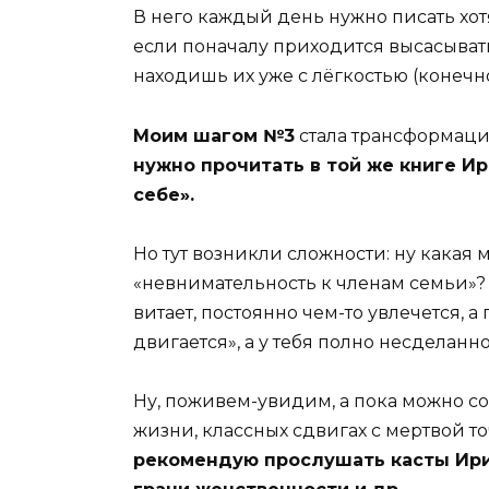
В него каждый день нужно писать хотя 
если поначалу приходится высасывать 
находишь их уже с лёгкостью (конечно
Моим шагом №3
стала трансформаци
нужно прочитать в той же книге И
себе».
Но тут возникли сложности: ну какая
«невнимательность к членам семьи»? 
витает, постоянно чем-то увлечется, 
двигается», а у тебя полно несделан
Ну, поживем-увидим, а пока можно с
жизни, классных сдвигах с мертвой т
рекомендую прослушать касты Ири