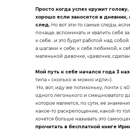
Просто когда успех кружит голову,
хорошо если заносятся в дневник, 
след.
Но вот эти-то самые следы, если
почаще, вспоминать и хвалить себя за
к себе…и это будет работой над собой
а шагами к себе, к себе любимой, к с
маленькой девочке, «девочке, сделан
Мой путь к себе начался года 3 на
типа » сколько ж можно идти»).
Но, вот, иду же потихоньку, почти с 40
одного лёгонького и смешноватого д
которое является, по сути, её знаме
какое-то раскрепощение, какой-то т
хочется больше называть это самооце
прочитать в бесплатной книге Ири