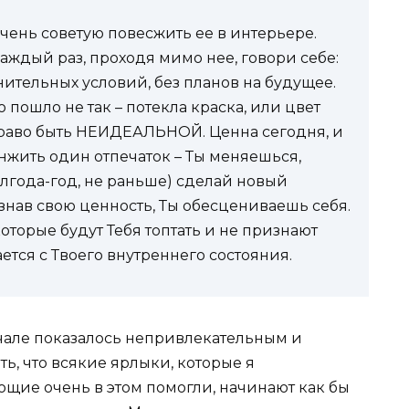
очень советую повесжить ее в интерьере.
Каждый раз, проходя мимо нее, говори себе:
лнительных условий, без планов на будущее.
пошло не так – потекла краска, или цвет
право быть НЕИДЕАЛЬНОЙ. Ценна сегодня, и
ранжить один отпечаток – Ты меняешься,
олгода-год, не раньше) сделай новый
ризнав свою ценность, Ты обесцениваешь себя.
торые будут Тебя топтать и не признают
ется с Твоего внутреннего состояния.
ачале показалось непривлекательным и
ть, что всякие ярлыки, которые я
ющие очень в этом помогли, начинают как бы