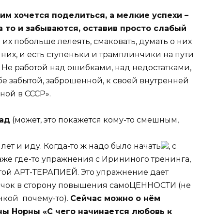
 им хочется поделиться, а мелкие успехи –
а то и забываются, оставив просто слабый
 их побольше лелеять, смаковать, думать о них
 них, и есть ступеньки и трамплинчики на пути
. Не работой над ошибками, над недостатками,
ебе забытой, заброшенной, к своей внутренней
ной в СССР».
зад
(может, это покажется кому-то смешным,
 лет и иду. Когда-то ж надо было начать
, с
аже где-то упражнения с Ирининого тренинга,
нитой АРТ-ТЕРАПИЕЙ. Это упражнение дает
олчок в сторону повышения самоЦЕННОСТИ (не
нкой почему-то).
Сейчас можно о нём
ны Норны «С чего начинается любовь к