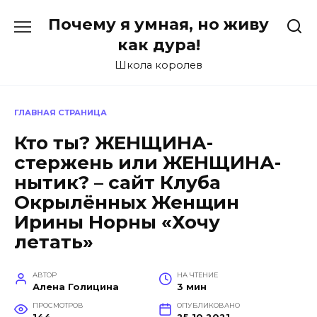
Перейти
Почему я умная, но живу
к
содержанию
как дура!
Школа королев
ГЛАВНАЯ СТРАНИЦА
Кто ты? ЖЕНЩИНА-
стержень или ЖЕНЩИНА-
нытик? – сайт Клуба
Окрылённых Женщин
Ирины Норны «Хочу
летать»
АВТОР
НА ЧТЕНИЕ
Алена Голицина
3 мин
ПРОСМОТРОВ
ОПУБЛИКОВАНО