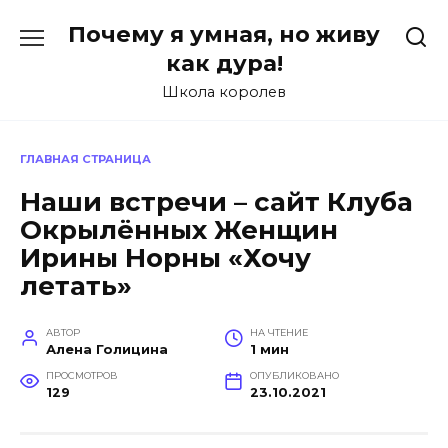
Перейти
Почему я умная, но живу
к
содержанию
как дура!
Школа королев
ГЛАВНАЯ СТРАНИЦА
Наши встречи – сайт Клуба
Окрылённых Женщин
Ирины Норны «Хочу
летать»
АВТОР
НА ЧТЕНИЕ
Алена Голицина
1 мин
ПРОСМОТРОВ
ОПУБЛИКОВАНО
129
23.10.2021