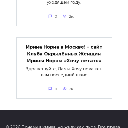
уходящем году.
0
2к.
Ирина Норна в Москве! – сайт
Клуба Окрылённых Женщин
Ирины Норны «Хочу летать»
Здравствуйте, Дамы! Хочу показать
вам последний шанс
0
2к.
© 2026 Почему я умная, но живу как дура! Все права