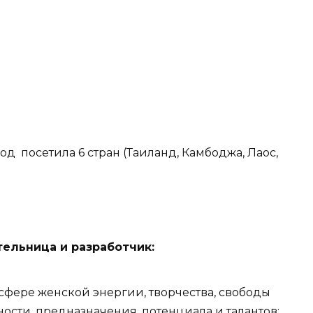
д посетила 6 стран (Таиланд, Камбоджа, Лаос,
ельница и разработчик:
сфере женской энергии, творчества, свободы
ности, предназначения, потенциала и талантов;