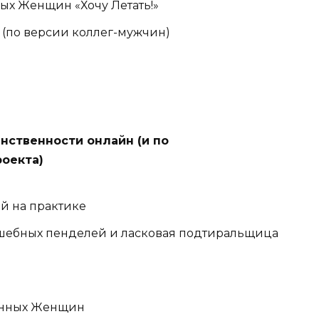
х Женщин «Хочу Летать!»
 (по версии коллег-мужчин)
нственности онлайн (и по
роекта)
й на практике
шебных пенделей и ласковая подтиральщица
енных Женщин