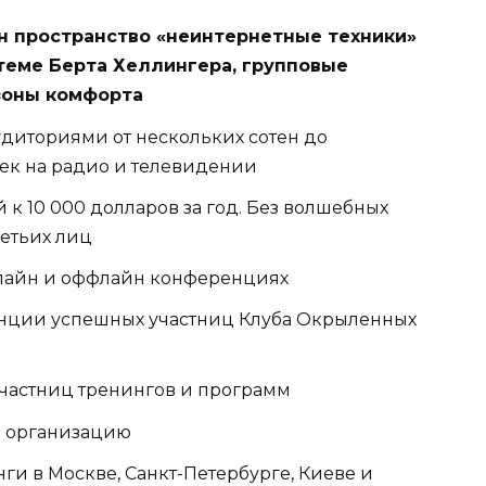
н пространство «неинтернетные техники»
стеме Берта Хеллингера, групповые
 зоны комфорта
диториями от нескольких сотен до
ек на радио и телевидении
й к 10 000 долларов за год. Без волшебных
етьих лиц
нлайн и оффлайн конференциях
енции успешных участниц Клуба Окрыленных
 участниц тренингов и программ
ю организацию
ги в Москве, Санкт-Петербурге, Киеве и