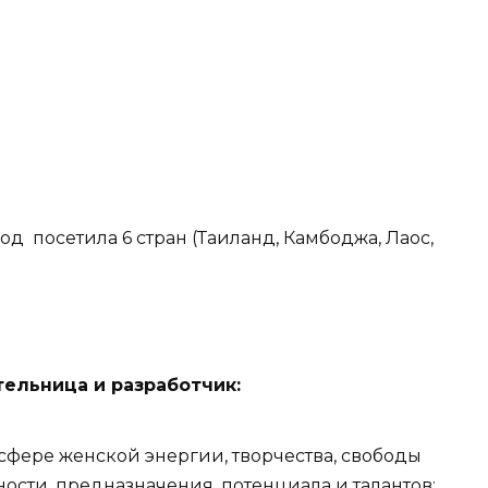
д посетила 6 стран (Таиланд, Камбоджа, Лаос,
ельница и разработчик:
сфере женской энергии, творчества, свободы
ности, предназначения, потенциала и талантов;