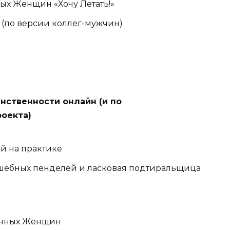
х Женщин «Хочу Летать!»
 (по версии коллег-мужчин)
нственности онлайн (и по
роекта)
й на практике
шебных пенделей и ласковая подтиральщица
енных Женщин