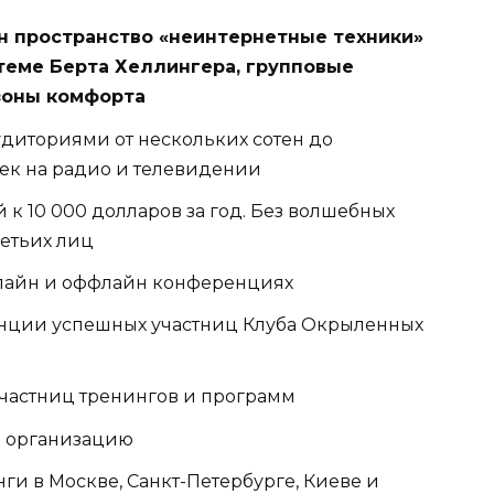
н пространство «неинтернетные техники»
стеме Берта Хеллингера, групповые
 зоны комфорта
диториями от нескольких сотен до
ек на радио и телевидении
й к 10 000 долларов за год. Без волшебных
етьих лиц
нлайн и оффлайн конференциях
енции успешных участниц Клуба Окрыленных
 участниц тренингов и программ
ю организацию
ги в Москве, Санкт-Петербурге, Киеве и