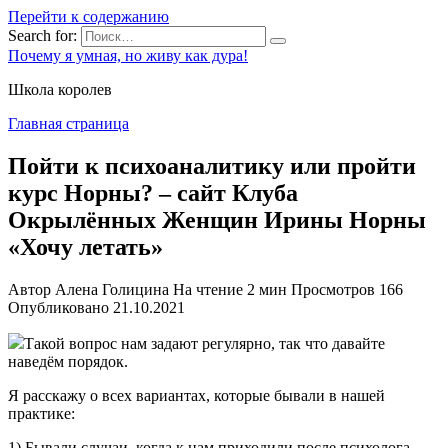
Перейти к содержанию
Search for:
Почему я умная, но живу как дура!
Школа королев
Главная страница
Пойти к психоаналитику или пройти
курс Норны? – сайт Клуба
Окрылённых Женщин Ирины Норны
«Хочу летать»
Автор
Алена Голицина
На чтение
2 мин
Просмотров
166
Опубликовано
21.10.2021
Такой вопрос нам задают регулярно, так что давайте
наведём порядок.
Я расскажу о всех вариантах, которые бывали в нашей
практике:
1) Бывали случаи, когда к нам приходили после психолога,