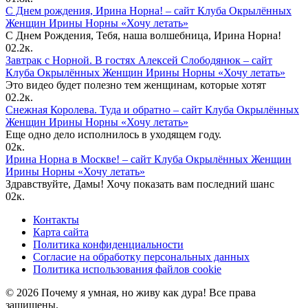
С Днем рождения, Ирина Норна! – сайт Клуба Окрылённых
Женщин Ирины Норны «Хочу летать»
С Днем Рождения, Тебя, наша волшебница, Ирина Норна!
0
2.2к.
Завтрак с Норной. В гостях Алексей Слободянюк – сайт
Клуба Окрылённых Женщин Ирины Норны «Хочу летать»
Это видео будет полезно тем женщинам, которые хотят
0
2.2к.
Снежная Королева. Туда и обратно – сайт Клуба Окрылённых
Женщин Ирины Норны «Хочу летать»
Еще одно дело исполнилось в уходящем году.
0
2к.
Ирина Норна в Москве! – сайт Клуба Окрылённых Женщин
Ирины Норны «Хочу летать»
Здравствуйте, Дамы! Хочу показать вам последний шанс
0
2к.
Контакты
Карта сайта
Политика конфиденциальности
Согласие на обработку персональных данных
Политика использования файлов cookie
© 2026 Почему я умная, но живу как дура! Все права
защищены.