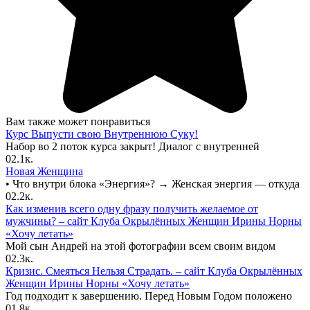
Вам также может понравиться
Курс Выпусти свою Внутреннюю Суку!
Набор во 2 поток курса закрыт! Диалог с внутренней
0
2.1к.
Новая Женщина
• Что внутри блока «Энергия»? → Женская энергия — откуда
0
2.2к.
Как изменив всего одну фразу получить желаемое от
мужчины? – сайт Клуба Окрылённых Женщин Ирины Норны
«Хочу летать»
Мой сын Андрей на этой фотографии всем своим видом
0
2.3к.
Кризис. Смеяться Нельзя Страдать. – сайт Клуба Окрылённых
Женщин Ирины Норны «Хочу летать»
Год подходит к завершению. Перед Новым Годом положено
0
1.8к.