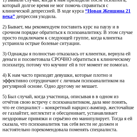
который долгое время не мог помочь справиться с
клинической депрессией. В ходе курса
“Новая Женщина 21
века”
депрессия уходила.
2) Бывает, мы рекомендуем поставить курс на паузу и в
срочном порядке обратиться к психоаналитику. В этом случае
просто подключаем к следующей группе, когда клиентка
устранила острые болевые ситуации.
3) Однажды я полностью отказалась от клиентки, вернула ей
деньги и посоветовала СРОЧНО обратиться к клиническому
психиатру, потому что коучинг ей в тот момент не помогал.
4) К нам часто приходят девушки, которые плотно и
эффективно сотрудничают с личным психоаналитиком на
регулярной основе. Одно другому не мешает.
5) Был случай, когда участница, описывая в в одном из
отчётов свою встречу с психоаналитиком, дала мне понять,
что ее специалист – конкретный нарцисс-вампир, жесточайше
ее газлайтит, неглектит и обесценивает, устанавливает
нездоровые привязки и серьёзно ею манипулирует. Тогда я ей
сказала, что психоаналитик так себя вести не должен и
настоятельно порекомендовала поменять специалиста.