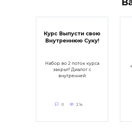
В
Курс Выпусти свою
Внутреннюю Суку!
Набор во 2 поток курса
закрыт! Диалог с
внутренней
0
2.1к.