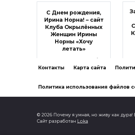
З
С Днем рождения,
Ирина Норна! – сайт
С
Клуба Окрылённых
К
Женщин Ирины
Норны «Хочу
летать»
С Днем Рождения, Тебя,
Э
наша волшебница, Ирина
Контакты
Карта сайта
Полити
т
Норна!
Политика использования файлов c
0
2.2к.
© 2026 Почему я умная, но живу как дура
Сайт разработан
Loka