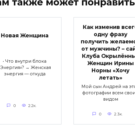
ам также может понравить
Как изменив всег
одну фразу
Новая Женщина
получить желаем
от мужчины? – са
Клуба Окрылённ
• Что внутри блока
Женщин Ирины
«Энергия»? → Женская
Норны «Хочу
энергия — откуда
летать»
Мой сын Андрей на эт
фотографии всем сво
видом
0
2.2к.
0
2.3к.