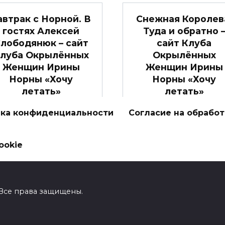
автрак с Норной. В
Снежная Королев
гостях Алексей
Туда и обратно 
лободянюк – сайт
сайт Клуба
луба Окрылённых
Окрылённых
Женщин Ирины
Женщин Ирины
Норны «Хочу
Норны «Хочу
летать»
летать»
то видео будет полезно
Еще одно дело
ка конфиденциальности
Согласие на обрабо
ем женщинам, которые
исполнилось в уходящ
хотят
году.
ookie
0
2.1к.
0
2к.
! Все права защищены.