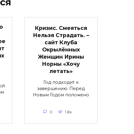
ся
о
Кризис. Смеяться
Нельзя Страдать. –
ое
сайт Клуба
йт
Окрылённых
ых
Женщин Ирины
Норны «Хочу
летать»
Год подходит к
ой
завершению. Перед
им
Новым Годом положено
0
1.8к.