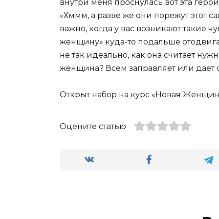
внутри меня проснулась вот эта геро
«Хммм, а разве же они порежут этот са
важно, когда у вас возникают такие чув
женщину» куда-то подальше отодвига
не так идеально, как она считает нуж
женщина? Всем заправляет или дает о
Открыт набор на курс
«Новая Женщина
Оцените статью