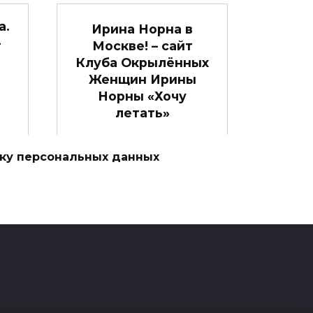
а.
Ирина Норна в
–
Москве! – сайт
Клуба Окрылённых
Женщин Ирины
Норны «Хочу
летать»
Здравствуйте, Дамы! Хочу
показать вам последний
тку персональных данных
ем
шанс
0
2к.