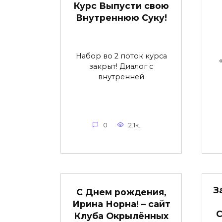
Курс Выпусти свою
Внутреннюю Суку!
Набор во 2 поток курса
закрыт! Диалог с
внутренней
0
2.1к.
З
С Днем рождения,
Ирина Норна! – сайт
С
Клуба Окрылённых