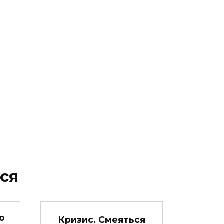
ся
о
Кризис. Смеяться