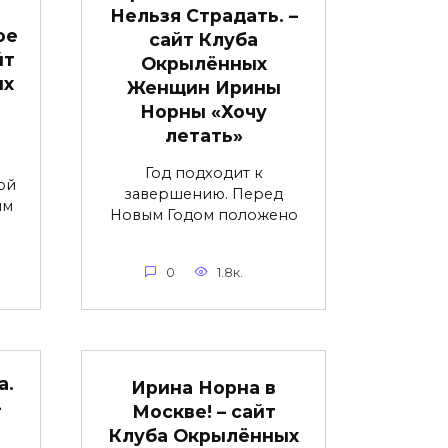
Нельзя Страдать. –
ое
сайт Клуба
йт
Окрылённых
ых
Женщин Ирины
Норны «Хочу
летать»
Год подходит к
ой
завершению. Перед
им
Новым Годом положено
0
1.8к.
а.
Ирина Норна в
–
Москве! – сайт
Клуба Окрылённых