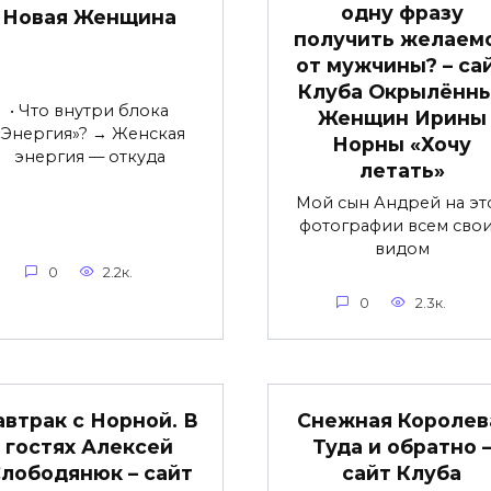
одну фразу
Новая Женщина
получить желаем
от мужчины? – са
Клуба Окрылённ
• Что внутри блока
Женщин Ирины
«Энергия»? → Женская
Норны «Хочу
энергия — откуда
летать»
Мой сын Андрей на эт
фотографии всем сво
видом
0
2.2к.
0
2.3к.
автрак с Норной. В
Снежная Королев
гостях Алексей
Туда и обратно 
лободянюк – сайт
сайт Клуба