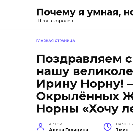
Перейти
Почему я умная, н
к
содержанию
Школа королев
ГЛАВНАЯ СТРАНИЦА
Поздравляем 
нашу великол
Ирину Норну! –
Окрылённых 
Норны «Хочу л
АВТОР
НА ЧТЕН
Алена Голицина
1 мин