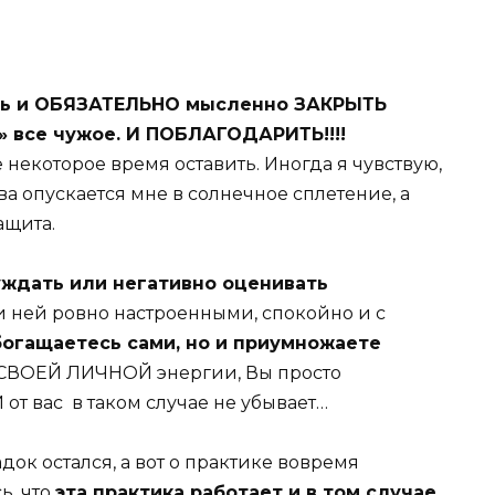
ень и ОБЯЗАТЕЛЬНО мысленно ЗАКРЫТЬ
» все чужое. И ПОБЛАГОДАРИТЬ!!!!
 некоторое время оставить. Иногда я чувствую,
а опускается мне в солнечное сплетение, а
ащита.
уждать или негативно оценивать
и ней ровно настроенными, спокойно и с
богащаетесь сами, но и приумножаете
т СВОЕЙ ЛИЧНОЙ энергии, Вы просто
от вас в таком случае не убывает…
адок остался, а вот о практике вовремя
ь, что
эта практика работает и в том случае,