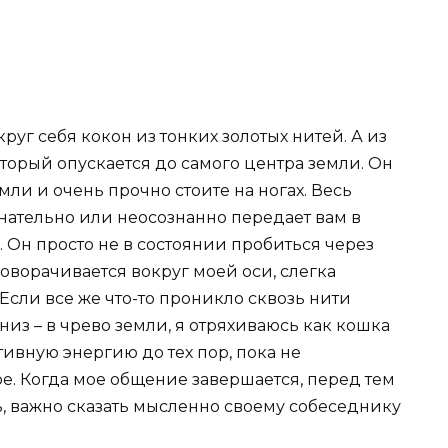
круг себя кокон из тонких золотых нитей. А из
торый опускается до самого центра земли. Он
емли и очень прочно стоите на ногах. Весь
нательно или неосознанно передает вам в
. Он просто не в состоянии пробиться через
поворачивается вокруг моей оси, слегка
Если все же что-то проникло сквозь нити
вниз – в чрево земли, я отряхиваюсь как кошка
тивную энергию до тех пор, пока не
ое. Когда мое общение завершается, перед тем
ь, важно сказать мысленно своему собеседнику