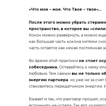
«Что мое – мое. Что Твое – твое»…
После этого можно убрать стерж
пространство, в которое вы «слили
Кокон можно развернуть, а можно еще
как большая часть кокона нитями снов
часть остается как некая постоянная з
Во время этой практики
не стоит ос
собеседника.
Оставайтесь к нему ил
любовью. Тем самым
вы не только о
энергию партнера
но уже не за сче
становитесь передатчиком энергии. И 
Бывает и так, что разговор прошел, ос
вспомнить не успела. Так вот, оказалос