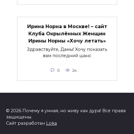
Ирина Норна в Москве! – сайт
Клуба Окрылённых Женщин
Ирины Норны «Хочу летать»
Здравствуйте, Дамы! Хочу показать
вам последний шанс
0
2к.
© 2026 Почему я умная, но живу как дура! Все права
защищены.
Сайт разработан
Loka