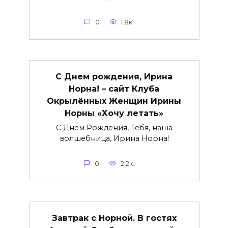
0
1.8к.
С Днем рождения, Ирина
Норна! – сайт Клуба
Окрылённых Женщин Ирины
Норны «Хочу летать»
С Днем Рождения, Тебя, наша
волшебница, Ирина Норна!
0
2.2к.
Завтрак с Норной. В гостях