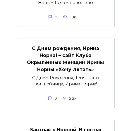
Новым Годом положено
0
1.8к.
С Днем рождения, Ирина
Норна! – сайт Клуба
Окрылённых Женщин Ирины
Норны «Хочу летать»
С Днем Рождения, Тебя, наша
волшебница, Ирина Норна!
0
2.2к.
Завтрак с Норной. В гостях