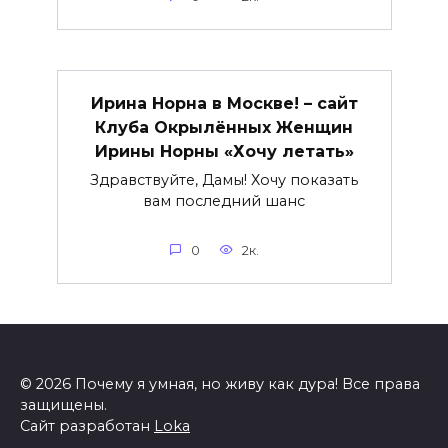
Ирина Норна в Москве! – сайт
Клуба Окрылённых Женщин
Ирины Норны «Хочу летать»
Здравствуйте, Дамы! Хочу показать
вам последний шанс
0
2к.
© 2026 Почему я умная, но живу как дура! Все права
защищены.
Сайт разработан
Loka