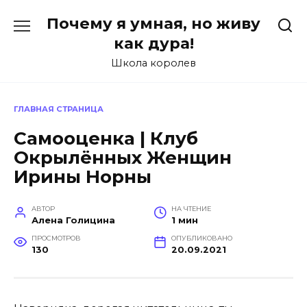
Перейти
Почему я умная, но живу
к
содержанию
как дура!
Школа королев
ГЛАВНАЯ СТРАНИЦА
Самооценка | Клуб
Окрылённых Женщин
Ирины Норны
АВТОР
НА ЧТЕНИЕ
Алена Голицина
1 мин
ПРОСМОТРОВ
ОПУБЛИКОВАНО
130
20.09.2021