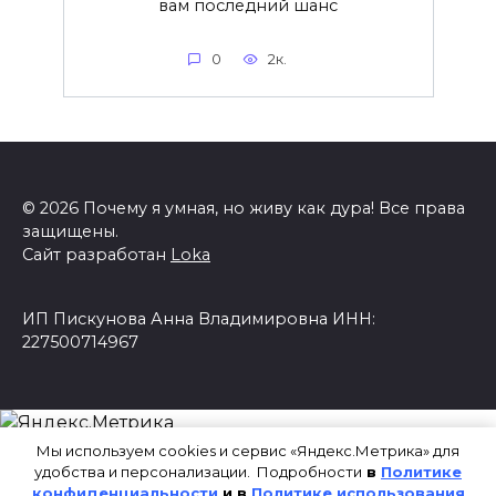
вам последний шанс
0
2к.
© 2026 Почему я умная, но живу как дура! Все права
защищены.
Сайт разработан
Loka
ИП Пискунова Анна Владимировна ИНН:
227500714967
Мы используем cookies и сервис «Яндекс.Метрика» для
удобства и персонализации. Подробности
в
Политике
конфиденциальности
и в
Политике использования