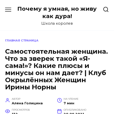
Перейти
Почему я умная, но живу
к
содержанию
как дура!
Школа королев
ГЛАВНАЯ СТРАНИЦА
Самостоятельная женщина.
Что за зверек такой «Я-
сама!»? Какие плюсы и
минусы он нам дает? | Клуб
Окрылённых Женщин
Ирины Норны
АВТОР
НА ЧТЕНИЕ
Алена Голицина
7 мин
ПРОСМОТРОВ
ОПУБЛИКОВАНО