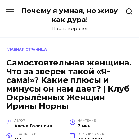
Перейти
Почему я умная, но живу
к
содержанию
как дура!
Школа королев
ГЛАВНАЯ СТРАНИЦА
Самостоятельная женщина.
Что за зверек такой «Я-
сама!»? Какие плюсы и
минусы он нам дает? | Клуб
Окрылённых Женщин
Ирины Норны
АВТОР
НА ЧТЕНИЕ
Алена Голицина
7 мин
ПРОСМОТРОВ
ОПУБЛИКОВАНО