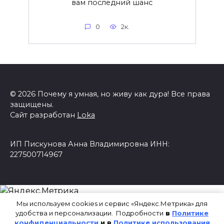
вам последний шанс
0
2к.
© 2026 Почему я умная, но живу как дура! Все права
защищены.
Сайт разработан
Loka
ИП Пискунова Анна Владимировна ИНН:
227500714967
Мы используем cookies и сервис «Яндекс.Метрика» для
удобства и персонализации. Подробности
в
Политике
конфиденциальности
и в
Политике использования