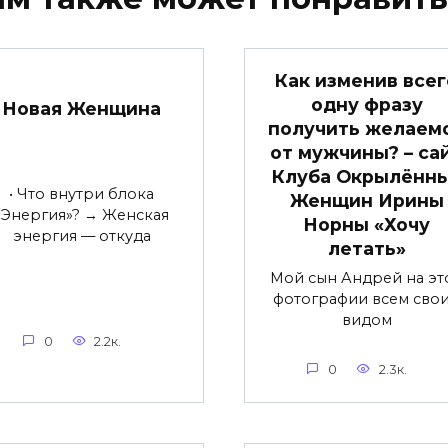
Как изменив всег
одну фразу
Новая Женщина
получить желаем
от мужчины? – са
Клуба Окрылённ
• Что внутри блока
Женщин Ирины
«Энергия»? → Женская
Норны «Хочу
энергия — откуда
летать»
Мой сын Андрей на эт
фотографии всем сво
видом
0
2.2к.
0
2.3к.