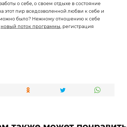
боты о себе, о своем отдыхе в состояние
на этот пир вседозволенной любви к себе и
о можно было? Нежному отношению к себе
в
новый поток программы
, регистрация
ам также может понравить