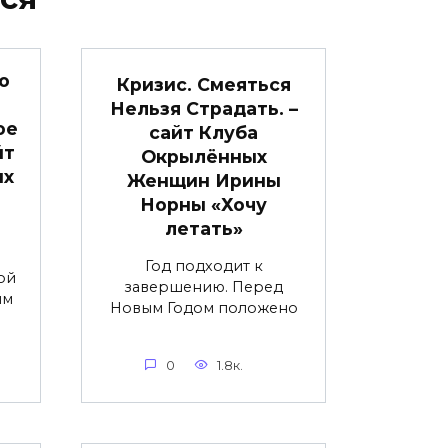
о
Кризис. Смеяться
Нельзя Страдать. –
ое
сайт Клуба
йт
Окрылённых
ых
Женщин Ирины
Норны «Хочу
летать»
Год подходит к
ой
завершению. Перед
им
Новым Годом положено
0
1.8к.