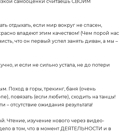
же низкой самооценки считаешь СВОИМ
ть отдыхать, если мир вокруг не спасен,
расно владеют этим качеством! (Чем порой нас
исть, что он первый успел занять диван, а мы –
кучно, и если не сильно устала, не до потери
м. Поход в горы, трекинг, баня (очень
пе), повязать (если любите), сходить на танцы!
ти – отсутствие ожидания результата!
й. Чтение, изучение нового через видео-
 дело в том, что в момент ДЕЯТЕЛЬНОСТИ и в