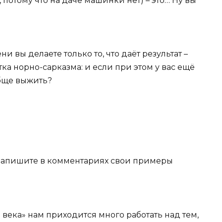
х, потому что на даче машинки нет) – это… Ну вы
и вы делаете только то, что даёт результат –
тка норно-сарказма: и если при этом у вас ещё
обще выжить?
 Напишите в комментариях свои примеры
1 века» нам приходится много работать над тем,