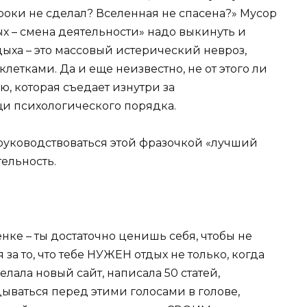
роки не сделал? Вселенная не спасена?» Мусор
х – смена деятельности» надо выкинуть и
дыха – это массовый истерический невроз,
етками. Да и еще неизвестно, не от этого ли
ю, которая съедает изнутри за
щи психологического порядка.
ь руководствоваться этой фразочкой «лучший
тельность.
енке – ты достаточно ценишь себя, чтобы не
за то, что тебе НУЖЕН отдых не только, когда
елала новый сайт, написала 50 статей,
ываться перед этими голосами в голове,