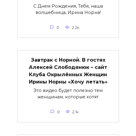
С Днем Рождения, Тебя, наша
волшебница, Ирина Норна!
0
2.2к.
Завтрак с Норной. В гостях
Алексей Слободянюк – сайт
Клуба Окрылённых Женщин
Ирины Норны «Хочу летать»
Это видео будет полезно тем
женщинам, которые хотят
0
2.1к.