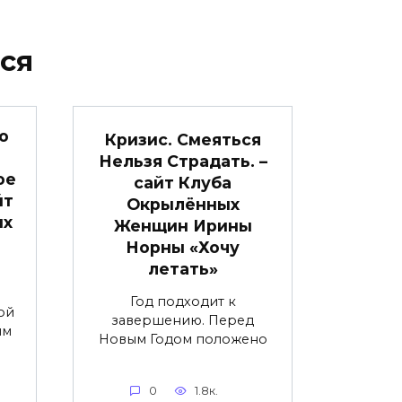
ся
о
Кризис. Смеяться
Нельзя Страдать. –
ое
сайт Клуба
йт
Окрылённых
ых
Женщин Ирины
Норны «Хочу
летать»
Год подходит к
ой
завершению. Перед
им
Новым Годом положено
0
1.8к.