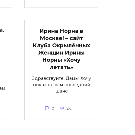
а.
Ирина Норна в
–
Москве! – сайт
Клуба Окрылённых
Женщин Ирины
Норны «Хочу
летать»
Здравствуйте, Дамы! Хочу
показать вам последний
ем
шанс
0
2к.