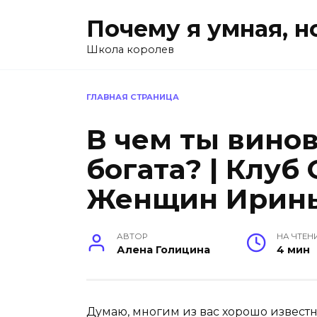
Перейти
Почему я умная, н
к
содержанию
Школа королев
ГЛАВНАЯ СТРАНИЦА
В чем ты винов
богата? | Клу
Женщин Ирин
АВТОР
НА ЧТЕН
Алена Голицина
4 мин
Думаю, многим из вас хорошо известн