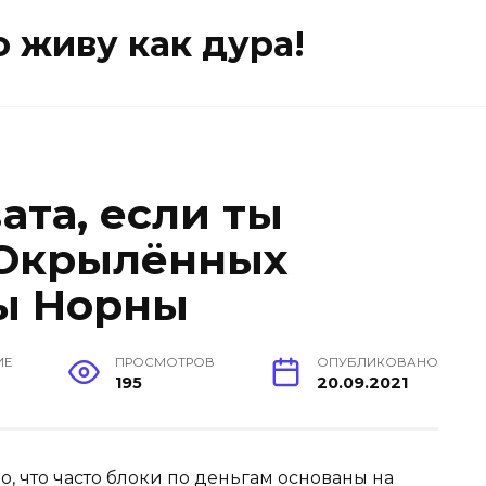
о живу как дура!
ата, если ты
б Окрылённых
ы Норны
ИЕ
ПРОСМОТРОВ
ОПУБЛИКОВАНО
195
20.09.2021
о, что часто блоки по деньгам основаны на