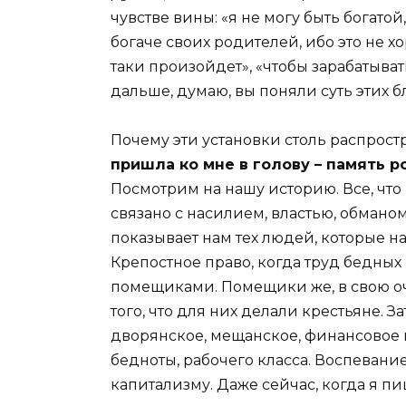
чувстве вины: «я не могу быть богатой
богаче своих родителей, ибо это не х
таки произойдет», «чтобы зарабатыва
дальше, думаю, вы поняли суть этих б
Почему эти установки столь распрос
пришла ко мне в голову – память р
Посмотрим на нашу историю. Все, что
связано с насилием, властью, обмано
показывает нам тех людей, которые н
Крепостное право, когда труд бедны
помещиками. Помещики же, в свою оч
того, что для них делали крестьяне. 
дворянское, мещанское, финансовое 
бедноты, рабочего класса. Воспевани
капитализму. Даже сейчас, когда я п