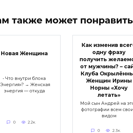
ам также может понравить
Как изменив всег
одну фразу
Новая Женщина
получить желаем
от мужчины? – са
Клуба Окрылённ
• Что внутри блока
Женщин Ирины
«Энергия»? → Женская
Норны «Хочу
энергия — откуда
летать»
Мой сын Андрей на эт
фотографии всем сво
видом
0
2.2к.
0
2.3к.