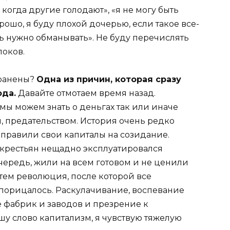
, когда другие голодают», «я не могу быть
орошо, я буду плохой дочерью, если такое все-
ть нужно обманывать». Не буду перечислять
локов.
транены?
Одна из причин, которая сразу
ода.
Давайте отмотаем время назад.
 мы можем знать о деньгах так или иначе
м, предательством. История очень редко
аправили свои капиталы на созидание.
х крестьян нещадно эксплуатировался
ередь, жили на всем готовом и не ценили
Затем революция, после которой все
порицалось. Раскулачивание, воспевание
е фабрик и заводов и презрение к
ишу слово капитализм, я чувствую тяжелую