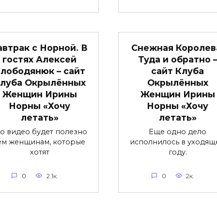
автрак с Норной. В
Снежная Королев
гостях Алексей
Туда и обратно 
лободянюк – сайт
сайт Клуба
луба Окрылённых
Окрылённых
Женщин Ирины
Женщин Ирины
Норны «Хочу
Норны «Хочу
летать»
летать»
то видео будет полезно
Еще одно дело
ем женщинам, которые
исполнилось в уходящ
хотят
году.
0
2.1к.
0
2к.