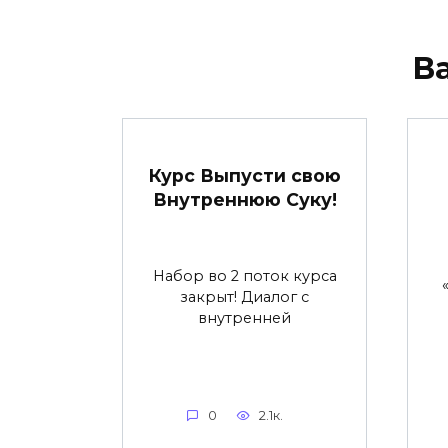
В
Курс Выпусти свою
Внутреннюю Суку!
Набор во 2 поток курса
закрыт! Диалог с
внутренней
0
2.1к.