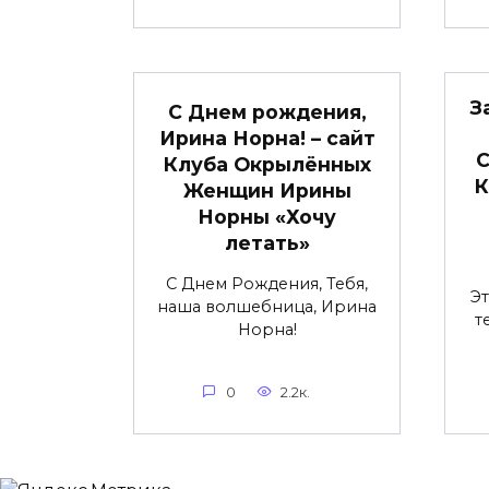
З
С Днем рождения,
Ирина Норна! – сайт
С
Клуба Окрылённых
К
Женщин Ирины
Норны «Хочу
летать»
С Днем Рождения, Тебя,
Э
наша волшебница, Ирина
т
Норна!
0
2.2к.