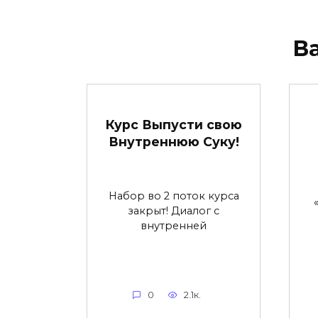
В
Курс Выпусти свою
Внутреннюю Суку!
Набор во 2 поток курса
закрыт! Диалог с
внутренней
0
2.1к.