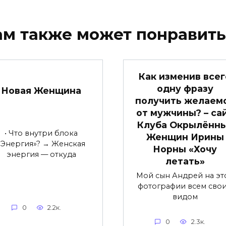
ам также может понравить
Как изменив всег
одну фразу
Новая Женщина
получить желаем
от мужчины? – са
Клуба Окрылённ
• Что внутри блока
Женщин Ирины
«Энергия»? → Женская
Норны «Хочу
энергия — откуда
летать»
Мой сын Андрей на эт
фотографии всем сво
видом
0
2.2к.
0
2.3к.