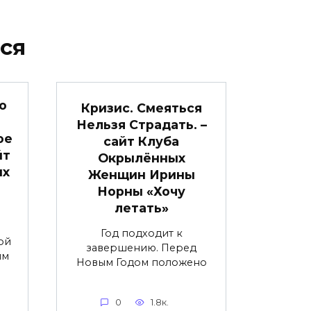
ся
о
Кризис. Смеяться
Нельзя Страдать. –
ое
сайт Клуба
йт
Окрылённых
ых
Женщин Ирины
Норны «Хочу
летать»
Год подходит к
ой
завершению. Перед
им
Новым Годом положено
0
1.8к.