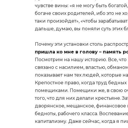
чувстве вины: «я не могу быть богатой
богаче своих родителей, ибо это не х
таки произойдет», «чтобы зарабатыва
дальше, думаю, вы поняли суть этих б
Почему эти установки столь распрос
пришла ко мне в голову – память р
Посмотрим на нашу историю. Все, что
связано с насилием, властью, обмано
показывает нам тех людей, которые н
Крепостное право, когда труд бедны
помещиками. Помещики же, в свою оч
того, что для них делали крестьяне. 
дворянское, мещанское, финансовое 
бедноты, рабочего класса. Воспевани
капитализму. Даже сейчас, когда я п