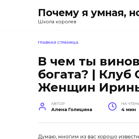
Перейти
Почему я умная, н
к
содержанию
Школа королев
ГЛАВНАЯ СТРАНИЦА
В чем ты винов
богата? | Клу
Женщин Ирин
АВТОР
НА ЧТЕН
Алена Голицина
4 мин
Думаю, многим из вас хорошо известн