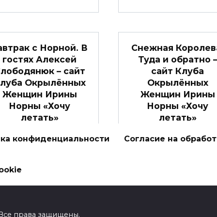
автрак с Норной. В
Снежная Королев
гостях Алексей
Туда и обратно 
лободянюк – сайт
сайт Клуба
луба Окрылённых
Окрылённых
Женщин Ирины
Женщин Ирины
Норны «Хочу
Норны «Хочу
летать»
летать»
то видео будет полезно
Еще одно дело
ка конфиденциальности
Согласие на обрабо
ем женщинам, которые
исполнилось в уходящ
хотят
году.
ookie
0
2.1к.
0
2к.
! Все права защищены.