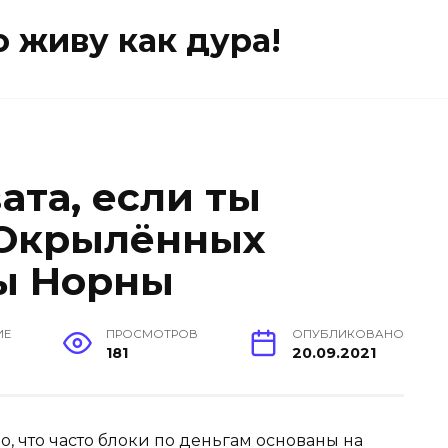
о живу как дура!
ата, если ты
б Окрылённых
ы Норны
ИЕ
ПРОСМОТРОВ
ОПУБЛИКОВАНО
181
20.09.2021
о, что часто блоки по деньгам основаны на