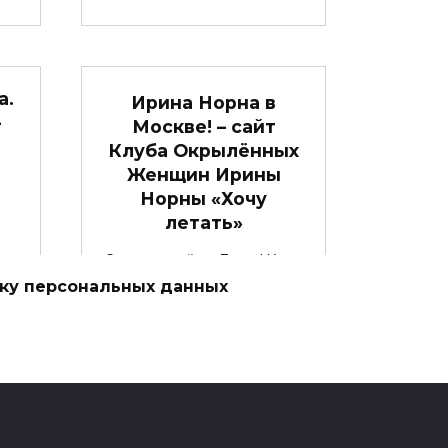
а.
Ирина Норна в
–
Москве! – сайт
Клуба Окрылённых
Женщин Ирины
Норны «Хочу
летать»
Здравствуйте, Дамы! Хочу
показать вам последний
тку персональных данных
ем
шанс
0
2к.