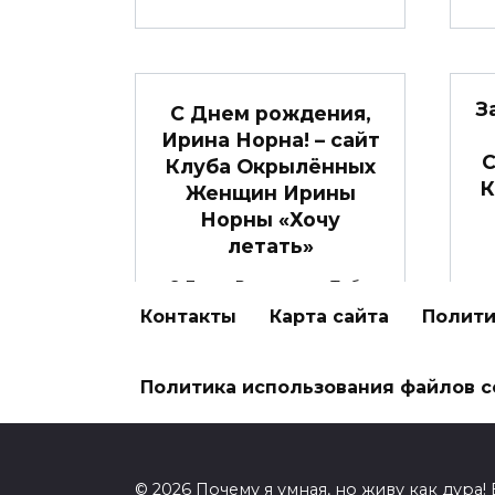
З
С Днем рождения,
Ирина Норна! – сайт
С
Клуба Окрылённых
К
Женщин Ирины
Норны «Хочу
летать»
С Днем Рождения, Тебя,
Э
наша волшебница, Ирина
Контакты
Карта сайта
Полити
т
Норна!
Политика использования файлов c
0
2.2к.
© 2026 Почему я умная, но живу как дура