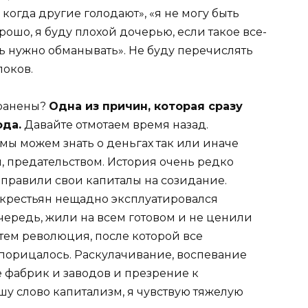
, когда другие голодают», «я не могу быть
орошо, я буду плохой дочерью, если такое все-
ть нужно обманывать». Не буду перечислять
локов.
транены?
Одна из причин, которая сразу
ода.
Давайте отмотаем время назад.
 мы можем знать о деньгах так или иначе
м, предательством. История очень редко
аправили свои капиталы на созидание.
х крестьян нещадно эксплуатировался
ередь, жили на всем готовом и не ценили
Затем революция, после которой все
порицалось. Раскулачивание, воспевание
е фабрик и заводов и презрение к
ишу слово капитализм, я чувствую тяжелую