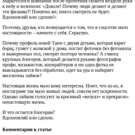
Маркетологи компании после прочтения сюжета воздели руки
к небу и возопили: «Доколе! Почему люди делают и делают
эти фильмы?! Понятно же, никто смотреть не будет.
Вдохновляй или сдохни!»
Поэтому, друзья, кто возмущается о том, что в соцсетях мало
настоящности – начните с себя. Серьезно.
Почему профиль некой Тани с двумя детьми, которая варит
борщ, гуляет с коляской у дома, постит фоточки без фотошопа
и выверенных поз, смотрят полтора человека? А глянец
крупных блогеров, который делается руками фотографов
профи, визажистов, копирайтеров и ни одна фотка не
выкладывается без обработки, идет на ура и набирает
миллионы лайков?
Настоящая жизнь мало кому интересна. Ноют, что ах-ах, в
инстаграме так мало живых людей, совсем нет искренности.
Однако лайком голосуют за красивый «визуал» и прекрасно-
ненастоящую жизнь.
И что остается блогерам?
Вдохновляй или сдохни.
Комментарии к статье