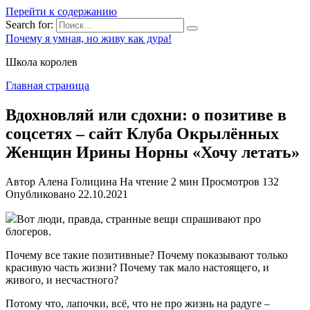
Перейти к содержанию
Search for:
Почему я умная, но живу как дура!
Школа королев
Главная страница
Вдохновляй или сдохни: о позитиве в
соцсетях – сайт Клуба Окрылённых
Женщин Ирины Норны «Хочу летать»
Автор
Алена Голицина
На чтение
2 мин
Просмотров
132
Опубликовано
22.10.2021
Вот люди, правда, странные вещи спрашивают про
блогеров.
Почему все такие позитивные? Почему показывают только
красивую часть жизни? Почему так мало настоящего, и
живого, и несчастного?
Потому что, лапочки, всё, что не про жизнь на радуге –