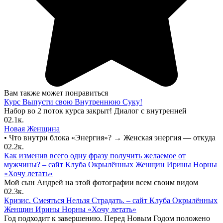
Вам также может понравиться
Курс Выпусти свою Внутреннюю Суку!
Набор во 2 поток курса закрыт! Диалог с внутренней
0
2.1к.
Новая Женщина
• Что внутри блока «Энергия»? → Женская энергия — откуда
0
2.2к.
Как изменив всего одну фразу получить желаемое от
мужчины? – сайт Клуба Окрылённых Женщин Ирины Норны
«Хочу летать»
Мой сын Андрей на этой фотографии всем своим видом
0
2.3к.
Кризис. Смеяться Нельзя Страдать. – сайт Клуба Окрылённых
Женщин Ирины Норны «Хочу летать»
Год подходит к завершению. Перед Новым Годом положено