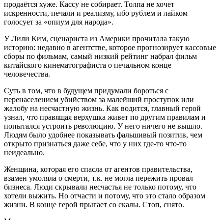
продаётся хуже. Кассу не собирает. Толпа не хочет
искренности, печали и реализму, ибо рублем и лайком
голосует за «опиум для народа».
У Лили Ким, сценариста из Америки прочитала такую
историю: недавно в агентстве, которое прогнозирует кассовые
сборы по фильмам, самый низкий рейтинг набрал фильм
китайского кинематографиста о печальном конце
человечества.
Суть в том, что в будущем придумали бороться с
перенаселением убийством за малейший проступок или
жалобу на несчастную жизнь. Как водится, главный герой
узнал, что правящая верхушка живет по другим правилам и
попытался устроить революцию. У него ничего не вышло.
Людям было удобнее показывать фальшивый позитив, чем
открыто признаться даже себе, что у них где-то что-то
неидеально.
Женщина, которая его спасла от агентов правительства,
взамен умоляла о смерти, т.к. не могла пережить провал
бизнеса. Люди скрывали несчастья не только потому, что
хотели выжить. Но отчасти и потому, что это стало образом
жизни. В конце герой прыгает со скалы. Стоп, снято.