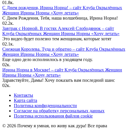
0
1.8к.
С Днем рождения, Ирина Норна! – сайт Клуба Окрылённых
Женщин Ирины Норны «Хочу летать»
С Днем Рождения, Тебя, наша волшебница, Ирина Норна!
0
2.2к.
Завтрак с Норной. В гостях Алексей Слободянюк – сайт
Клуба Окрылённых Женщин Ирины Норны «Хочу летать»
Это видео будет полезно тем женщинам, которые хотят
0
2.1к.
Снежная Королева. Туда и обратно – сайт Клуба Окрылённых
Женщин Ирины Норны «Хочу летать»
Еще одно дело исполнилось в уходящем году.
0
2к.
Ирина Норна в Москве! – сайт Клуба Окрылённых Женщин
Ирины Норны «Хочу летать»
Здравствуйте, Дамы! Хочу показать вам последний шанс
0
2к.
Контакты
Карта сайта
Политика конфиденциальности
Согласие на обработку персональных данных
Политика использования файлов cookie
© 2026 Почему я умная, но живу как дура! Все права