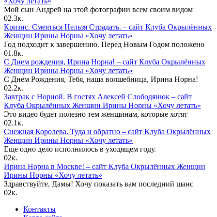
«Хочу летать»
Мой сын Андрей на этой фотографии всем своим видом
0
2.3к.
Кризис. Смеяться Нельзя Страдать. – сайт Клуба Окрылённых
Женщин Ирины Норны «Хочу летать»
Год подходит к завершению. Перед Новым Годом положено
0
1.8к.
С Днем рождения, Ирина Норна! – сайт Клуба Окрылённых
Женщин Ирины Норны «Хочу летать»
С Днем Рождения, Тебя, наша волшебница, Ирина Норна!
0
2.2к.
Завтрак с Норной. В гостях Алексей Слободянюк – сайт
Клуба Окрылённых Женщин Ирины Норны «Хочу летать»
Это видео будет полезно тем женщинам, которые хотят
0
2.1к.
Снежная Королева. Туда и обратно – сайт Клуба Окрылённых
Женщин Ирины Норны «Хочу летать»
Еще одно дело исполнилось в уходящем году.
0
2к.
Ирина Норна в Москве! – сайт Клуба Окрылённых Женщин
Ирины Норны «Хочу летать»
Здравствуйте, Дамы! Хочу показать вам последний шанс
0
2к.
Контакты