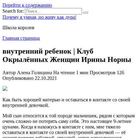
Перейти к содержанию
Search for:
Почему я умная, но живу как дура!
Школа королев
Главная страница
внутренний ребенок | Клуб
Окрылённых Женщин Ирины Норны
Автор
Алена Голицина
На чтение
1 мин
Просмотров
126
Опубликовано
22.10.2021
Как быть хорошей матерью и оставаться в контакте со своей
внутренней девочкой.
Мой сын относится к той породе мальчишек, рядом с которым
очень сложно не потерять саму себя. Это настоящее 9-летнее
цунами. Когда я нахожусь в контакте с ним, мне тяжело
оставаться в контакте со своей внутренней девочкой — её
сносит вихрем действий, страстей, актов непослушания,