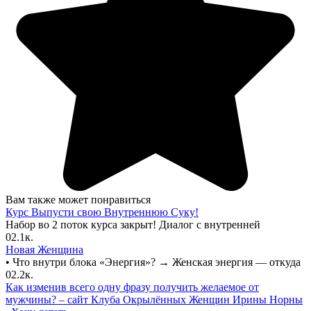
Вам также может понравиться
Курс Выпусти свою Внутреннюю Суку!
Набор во 2 поток курса закрыт! Диалог с внутренней
0
2.1к.
Новая Женщина
• Что внутри блока «Энергия»? → Женская энергия — откуда
0
2.2к.
Как изменив всего одну фразу получить желаемое от
мужчины? – сайт Клуба Окрылённых Женщин Ирины Норны