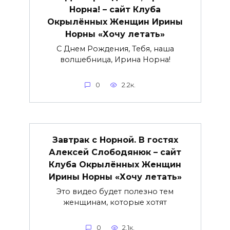
Норна! – сайт Клуба
Окрылённых Женщин Ирины
Норны «Хочу летать»
С Днем Рождения, Тебя, наша
волшебница, Ирина Норна!
0
2.2к.
Завтрак с Норной. В гостях
Алексей Слободянюк – сайт
Клуба Окрылённых Женщин
Ирины Норны «Хочу летать»
Это видео будет полезно тем
женщинам, которые хотят
0
2.1к.