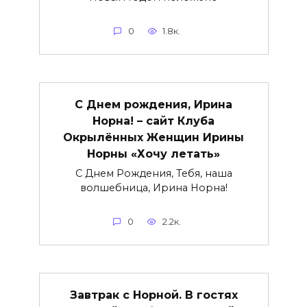
0
1.8к.
С Днем рождения, Ирина
Норна! – сайт Клуба
Окрылённых Женщин Ирины
Норны «Хочу летать»
С Днем Рождения, Тебя, наша
волшебница, Ирина Норна!
0
2.2к.
Завтрак с Норной. В гостях