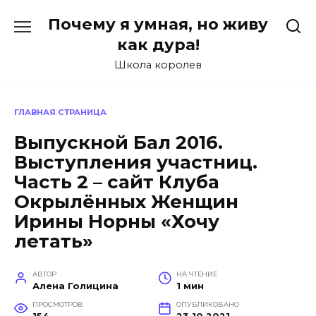
Перейти
Почему я умная, но живу
к
содержанию
как дура!
Школа королев
ГЛАВНАЯ СТРАНИЦА
Выпускной Бал 2016.
Выступления участниц.
Часть 2 – сайт Клуба
Окрылённых Женщин
Ирины Норны «Хочу
летать»
АВТОР
НА ЧТЕНИЕ
Алена Голицина
1 мин
ПРОСМОТРОВ
ОПУБЛИКОВАНО