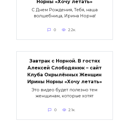
Норны «Хочу летать»
С Днем Рождения, Тебя, наша
волшебница, Ирина Норна!
0
2.2к.
Завтрак с Норной. В гостях
Алексей Слободянюк – сайт
Клуба Окрылённых Женщин
Ирины Норны «Хочу летать»
Это видео будет полезно тем
женщинам, которые хотят
0
2.1к.