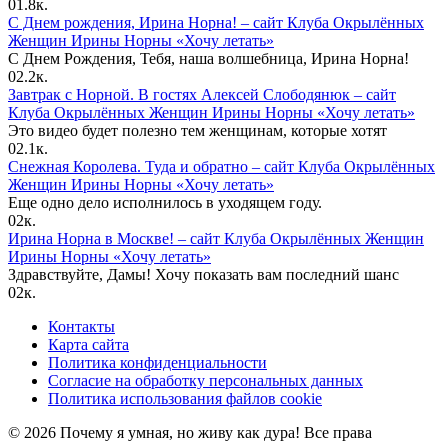
0
1.8к.
С Днем рождения, Ирина Норна! – сайт Клуба Окрылённых
Женщин Ирины Норны «Хочу летать»
С Днем Рождения, Тебя, наша волшебница, Ирина Норна!
0
2.2к.
Завтрак с Норной. В гостях Алексей Слободянюк – сайт
Клуба Окрылённых Женщин Ирины Норны «Хочу летать»
Это видео будет полезно тем женщинам, которые хотят
0
2.1к.
Снежная Королева. Туда и обратно – сайт Клуба Окрылённых
Женщин Ирины Норны «Хочу летать»
Еще одно дело исполнилось в уходящем году.
0
2к.
Ирина Норна в Москве! – сайт Клуба Окрылённых Женщин
Ирины Норны «Хочу летать»
Здравствуйте, Дамы! Хочу показать вам последний шанс
0
2к.
Контакты
Карта сайта
Политика конфиденциальности
Согласие на обработку персональных данных
Политика использования файлов cookie
© 2026 Почему я умная, но живу как дура! Все права