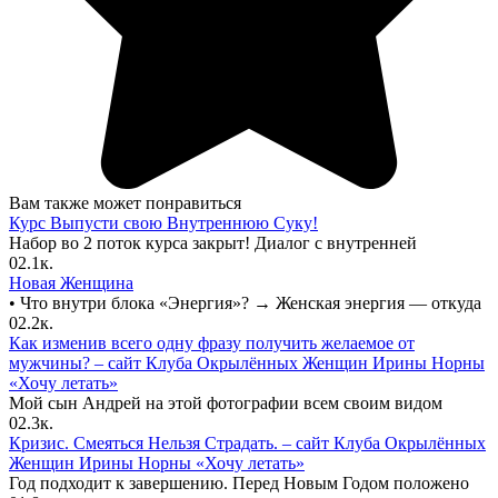
Вам также может понравиться
Курс Выпусти свою Внутреннюю Суку!
Набор во 2 поток курса закрыт! Диалог с внутренней
0
2.1к.
Новая Женщина
• Что внутри блока «Энергия»? → Женская энергия — откуда
0
2.2к.
Как изменив всего одну фразу получить желаемое от
мужчины? – сайт Клуба Окрылённых Женщин Ирины Норны
«Хочу летать»
Мой сын Андрей на этой фотографии всем своим видом
0
2.3к.
Кризис. Смеяться Нельзя Страдать. – сайт Клуба Окрылённых
Женщин Ирины Норны «Хочу летать»
Год подходит к завершению. Перед Новым Годом положено