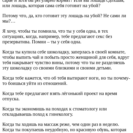
сарае и хотя бы регулярно кормят? Или вы лошадь сдохшая,
или лошадь, которая сама себя готовит на убой?
Потому что, да, кто готовит эту лошадь на убой? Не сами ли
мы?…
Я хочу, чтобы ты помнила, что ты у себя одна, в тех
ситуациях, когда, например, тебе предлагают секс без
презерватива. Помни – ты у себя одна.
Когда ты купила себе шоколадку, заперлась в своей комнате,
чтобы выпить чай и побыть просто женщиной для себя, вдруг
тебя накрывает чувство вины, потому что ты не разделяешь
эту шоколадку со своими близкими и своими детьми.
Когда тебе кажется, что об тебя вытирают ноги, но ты почему-
то боишься уйти из отношений.
Когда тебе предлагают взять лёгонький проект на время
отпуска.
Когда ты экономишь на походах к стоматологу или
откладываешь поход к гинекологу.
Когда ты ходишь на массаж реже, чем один раз в неделю.
Когда ты покупаешь неудобную, но красивую обувь, которая