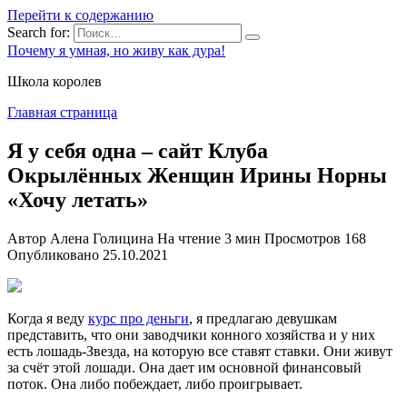
Перейти к содержанию
Search for:
Почему я умная, но живу как дура!
Школа королев
Главная страница
Я у себя одна – сайт Клуба
Окрылённых Женщин Ирины Норны
«Хочу летать»
Автор
Алена Голицина
На чтение
3 мин
Просмотров
168
Опубликовано
25.10.2021
Когда я веду
курс про деньги
, я предлагаю девушкам
представить, что они заводчики конного хозяйства и у них
есть лошадь-Звезда, на которую все ставят ставки. Они живут
за счёт этой лошади. Она дает им основной финансовый
поток. Она либо побеждает, либо проигрывает.