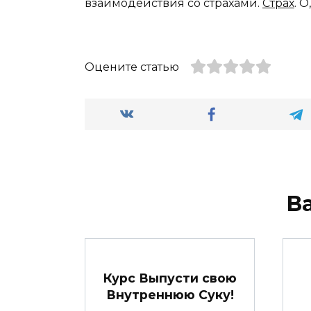
взаимодействия со страхами.
Страх
. О
Оцените статью
В
Курс Выпусти свою
Внутреннюю Суку!