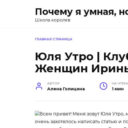
Перейти
Почему я умная, н
к
содержанию
Школа королев
ГЛАВНАЯ СТРАНИЦА
Юля Утро | Кл
Женщин Ирин
АВТОР
НА ЧТЕН
Алена Голицина
1 мин
Всем привет! Меня зовут Юля Утро, м
очень захотелось написать статью и 