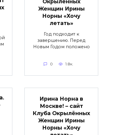
Окрылённых
ых
Женщин Ирины
Норны «Хочу
летать»
Год подходит к
ой
завершению. Перед
им
Новым Годом положено
0
1.8к.
а.
Ирина Норна в
–
Москве! – сайт
Клуба Окрылённых
Женщин Ирины
Норны «Хочу
летать»