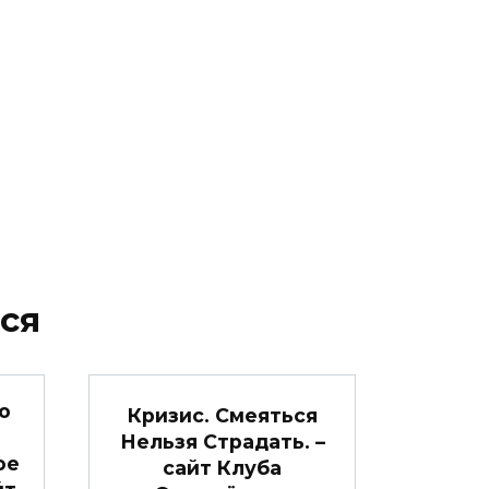
ся
о
Кризис. Смеяться
Нельзя Страдать. –
ое
сайт Клуба
йт