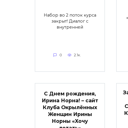
Набор во 2 поток курса
закрыт! Диалог с
внутренней
0
2.1к.
З
С Днем рождения,
Ирина Норна! – сайт
С
Клуба Окрылённых
К
Женщин Ирины
Норны «Хочу
летать»