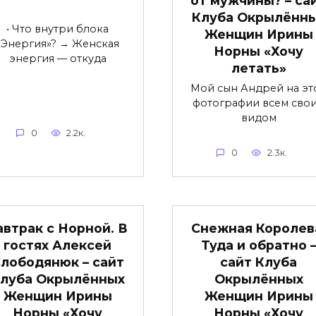
Клуба Окрылённ
• Что внутри блока
Женщин Ирины
«Энергия»? → Женская
Норны «Хочу
энергия — откуда
летать»
Мой сын Андрей на эт
фотографии всем сво
видом
0
2.2к.
0
2.3к.
автрак с Норной. В
Снежная Королев
гостях Алексей
Туда и обратно 
лободянюк – сайт
сайт Клуба
луба Окрылённых
Окрылённых
Женщин Ирины
Женщин Ирины
Норны «Хочу
Норны «Хочу